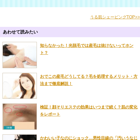
うる肌シェービングTOP>>
あわせて読みたい
知らなかった！光脱毛では産毛は抜けないってホン
ト？
おでこの産毛どうしてる？毛を処理するメリット・方
法まで徹底解説！
検証！顔そりエステの効果はいつまで続く？肌の変化
をレポート
かわいい子なのにショック…男性目線の「汚いうなじ