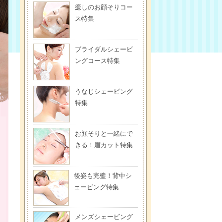
癒しのお顔そりコー
ス特集
ブライダルシェービ
ングコース特集
うなじシェービング
特集
お顔そりと一緒にで
きる！眉カット特集
後姿も完璧！背中シ
ェービング特集
メンズシェービング