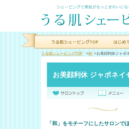
うる肌シェービングTOP
>
柏
>
お美顔利休ジャポ
お美顔利休 ジャポネイ
「和」をモチーフにしたサロンで