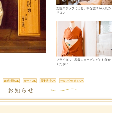
女性スタッフによる丁寧な施術が人気の
サロン
ブライダル・和装シェービングもお任せ
ください
18時以降OK
カードOK
電子決済OK
セルフ化粧直しOK