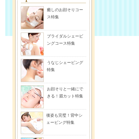
癒しのお顔そりコー
ス特集
ブライダルシェービ
ングコース特集
うなじシェービング
特集
お顔そりと一緒にで
きる！眉カット特集
後姿も完璧！背中シ
ェービング特集