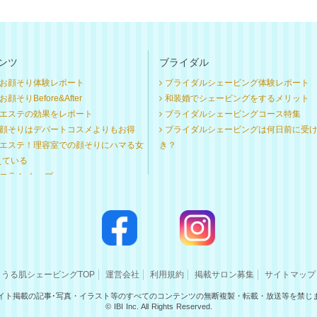
ンツ
ブライダル
お顔そり体験レポート
ブライダルシェービング体験レポート
顔そりBefore&After
和装婚でシェービングをするメリット
エステの効果をレポート
ブライダルシェービングコース特集
顔そりはデパートコスメよりもお得
ブライダルシェービングは何日前に受
エステ！理容室での顔そりにハマる女
き？
えている
コラム トップ
うる肌シェービングTOP
運営会社
利用規約
掲載サロン募集
サイトマップ
イト掲載の記事･写真・イラスト等のすべてのコンテンツの無断複製・転載・放送等を禁じ
© IBI Inc. All Rights Reserved.