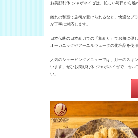
お美顔利休 ジャポネイゼは、忙しい毎日から離
離れの和室で施術が受けられるなど、快適なプ
が丁寧に対応します。
日本伝統の日本剃刀での「和剃り」でお肌に優
オーガニックやアーユルヴェーダの化粧品を使
人気のシェービングメニューでは、月一のスキ
います。ぜひお美顔利休 ジャポネイゼで、セル
い。