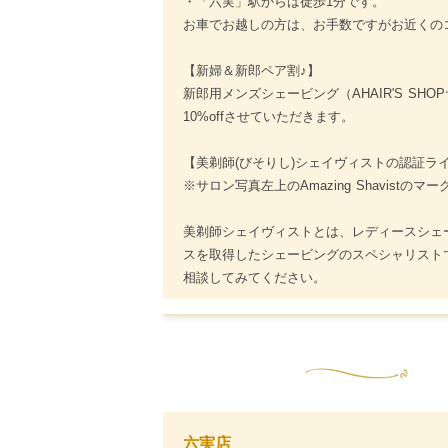
・「六実」駅からは徒歩1分です。
お車でお越しの方は、お手数ですがお近くの
【新婦＆新郎ペア割♪】
新郎用メンズシェービング（AHAIR'S S
10%offさせていただきます。
【美剃師(びそりし)シェイヴィストの認証ラ
※サロン写真左上のAmazing Shavistのマ
美剃師シェイヴィストとは、レディースシェ
スを取得したシェービングのスペシャリスト
相談してみてください。
六実店