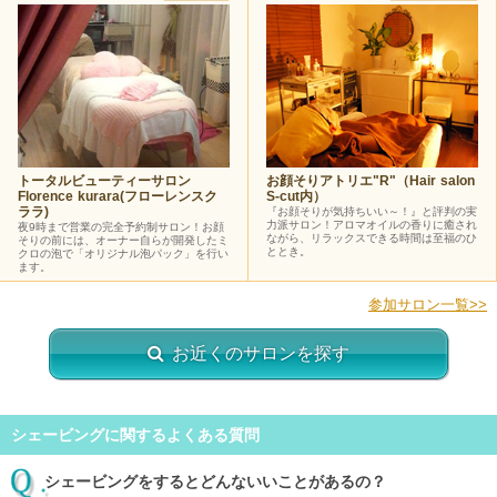
トータルビューティーサロン
お顔そりアトリエ"R"（Hair salon
Florence kurara(フローレンスク
S-cut内）
ララ)
『お顔そりが気持ちいい～！』と評判の実
力派サロン！アロマオイルの香りに癒され
夜9時まで営業の完全予約制サロン！お顔
ながら、リラックスできる時間は至福のひ
そりの前には、オーナー自らが開発したミ
ととき。
クロの泡で「オリジナル泡パック」を行い
ます。
参加サロン一覧>>
お近くのサロンを探す
シェービングに関するよくある質問
シェービングをするとどんないいことがあるの？