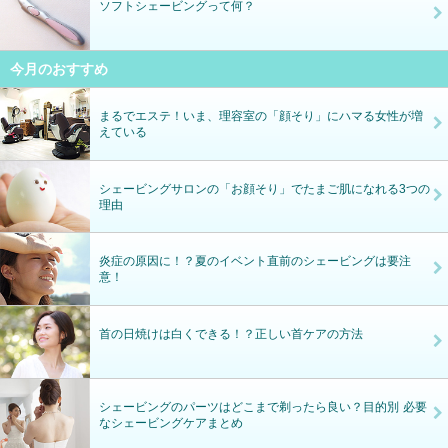
ソフトシェービングって何？
今月のおすすめ
まるでエステ！いま、理容室の「顔そり」にハマる女性が増
えている
シェービングサロンの「お顔そり」でたまご肌になれる3つの
理由
炎症の原因に！？夏のイベント直前のシェービングは要注
意！
首の日焼けは白くできる！？正しい首ケアの方法
シェービングのパーツはどこまで剃ったら良い？目的別 必要
なシェービングケアまとめ