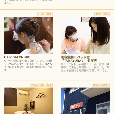
ます。
千葉：船橋
東京：銀座
理容室藤田 ベッド室
HAIR SALON MIX
『TAMAYURA』 銀座店
ウッディ調の落ち着く店内で、アロマの香
りに包まれる安らぎのお顔そりを。優雅な
銀座一丁目駅から徒歩１分！高い技術（逆
香りに包まれながら最高の時間を過ごせま
剃り）で滑らか陶器肌へ。「技術」と「満
す。
足」をお届けする銀座の老舗サロンです。
大阪：茨木・高槻
愛知：安城市