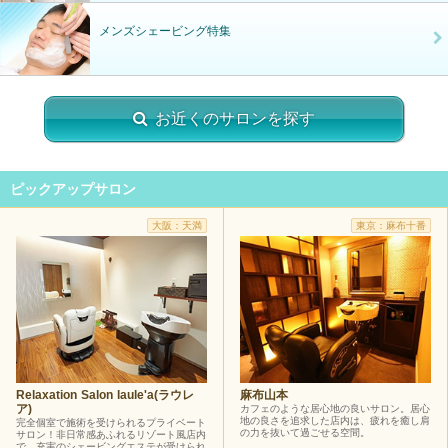
メンズシェービング特集
お近くのサロンを探す
ピックアップサロン
大阪：天満
東京：麻布十番
Relaxation Salon laule'a(ラウレ
麻布山本
ア)
カフェのような居心地の良いサロン。居心
地の良さを追求した店内は、疲れを癒し肩
完全個室で施術を受けられるプライベート
の力を抜いて過ごせる空間。
サロン！非日常感あふれるリゾート風店内
で、充実のシェービングエステが受けられ