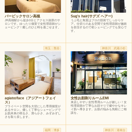
バービックサロン高槻
Sug's hair(サグズ ヘアー)
JR高槻駅から徒歩3分とアクセス抜群のサ
うぶ毛と角質はプロの技術でしっかりケ
ロンです。ゆったり個室で女性理容師がシ
ア。仕切りのある空間で女性理容師が施術
ェービング！癒しのひと時を過ごせます。
を担当するので初シェービングでも安心で
す。
埼玉：熊谷
神奈川 武蔵小杉
agiato♯face（アジアートフェイ
女性お顔剃りルームEMI
ス）
来店しやすい女性専用ルームが嬉しい！女
性理容師が丁寧なお顔そりで健やかなキレ
プライベート空間を大切にした専用個室が
イ肌へ導きます。お肌の悩みも気軽にご相
あるサロン。優しく丁寧なシェービングで
談を。
お肌本来の明るさ、滑らかさ、みずみずし
さを取り戻します。
福岡：博多
神奈川：港南台