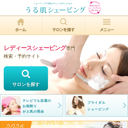
レディースシェービング
専門
検索・予約サイト
サロンを探す
テレビでも話題の
ブライダル
お顔剃り
シェービング
が人気の理由