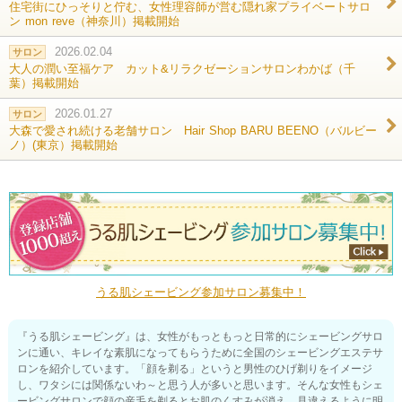
住宅街にひっそりと佇む、女性理容師が営む隠れ家プライベートサロ
ン mon reve（神奈川）掲載開始
2026.02.04
サロン
大人の潤い至福ケア カット&リラクゼーションサロンわかば（千
葉）掲載開始
2026.01.27
サロン
大森で愛され続ける老舗サロン Hair Shop BARU BEENO（バルビー
ノ）(東京）掲載開始
うる肌シェービング参加サロン募集中！
『うる肌シェービング』は、女性がもっともっと日常的にシェービングサロ
ンに通い、キレイな素肌になってもらうために全国のシェービングエステサ
ロンを紹介しています。「顔を剃る」というと男性のひげ剃りをイメージ
し、ワタシには関係ないわ～と思う人が多いと思います。そんな女性もシェ
ービングサロンで顔の産毛を剃るとお肌のくすみが消え、見違えるように明