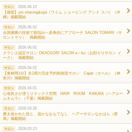
2026.06.10
サロン
【個室】ym.shaving&spa（ワイム シェービング アンド スパ）（沖
縄）掲載開始
2026.06.02
サロン
全国優勝の技術で肌悩みへ多角的にアプローチ SALON TOMARI（サ
ロントマリ） 掲載開始
2026.06.02
サロン
クラシエ認定サロン OKAOSORI SALON e～ku（お顔そりサロン イ
ーク） 掲載開始
2026.04.02
サロン
【東林間1分】全2席の完全予約制個室サロン Capel（カペル）（神
奈川）掲載開始
2026.04.01
サロン
心地良さが漂うリラックス空間 HAIR ROOM KIMURA（ヘアルー
ムキムラ）（千葉）掲載開始
2026.03.26
サロン
磨き抜かれた技と、温かなおもてなし ヘアーサロンなかはら（群
馬）掲載開始
2026.03.13
サロン