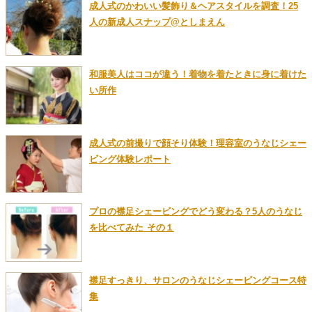
成人式のかわいい髪飾り＆ヘアスタイルを調査！25
人の新成人スナップ@としまえん
和服美人はココが違う！着物を着たときに身に着けた
い所作
成人式の前撮りで顔そり体験！理容室のうなじシェー
ビング体験レポート
プロの襟足シェービングでどう変わる？5人のうなじ
を比べてみた その１
襟足すっきり、サロンのうなじシェービングコース特
集