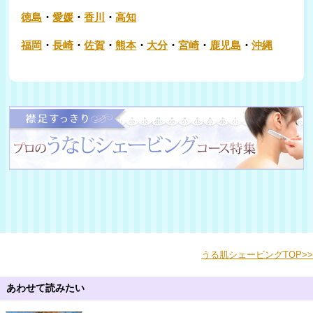
徳島
・
愛媛
・
香川
・
高知
福岡
・
長崎
・
佐賀
・
熊本
・
大分
・
宮崎
・
鹿児島
・
沖縄
うる肌シェービングTOP>>
あわせて読みたい