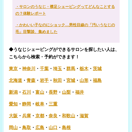
・サロンのうなじ・襟足シェービングってどんなことする
の？体験レポート
・かわいい子なのにショック…男性目線の「汚いうなじの
毛」目撃談、集めました
◆うなじシェービングができるサロンを探したい人は、
こちらから検索・予約ができます！
東京
・
神奈川
・
千葉
・
埼玉
・
群馬
・
栃木
・
茨城
北海道
・
青森
・
岩手
・
秋田
・
宮城
・
山形
・
福島
新潟
・
石川
・
富山
・
長野
・
山梨
・
福井
愛知
・
静岡
・
岐阜
・
三重
大阪
・
兵庫
・
京都
・
奈良
・
和歌山
・
滋賀
岡山
・
鳥取
・
広島
・
山口
・
島根