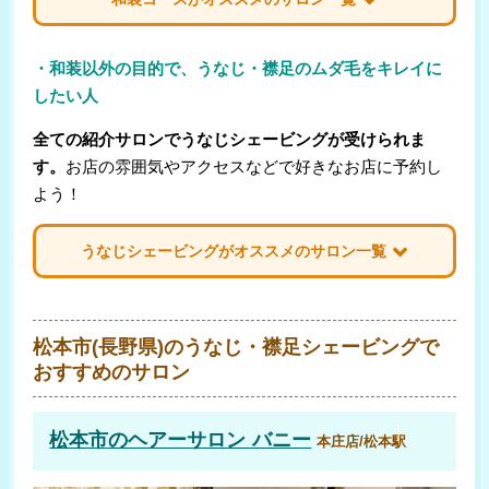
サロン名
コース価格
・和装以外の目的で、うなじ・襟足のムダ毛をキレイに
ARAKAWA homme
したい人
￥9,800
(笹賀/松本市)
全ての紹介サロンでうなじシェービングが受けられま
プリュス
￥5,000
(茅野/茅野市)
す。
お店の雰囲気やアクセスなどで好きなお店に予約し
hair salon nico
よう！
￥8,500
(竹原/中野市)
うなじシェービングがオススメのサロン一覧
サロン名
コース価格
バニー
松本市(長野県)のうなじ・襟足シェービングで
￥2,700
(松本/松本市)
おすすめのサロン
小原理容院
￥3,500
(島内/松本市)
松本市のヘアーサロン バニー
本庄店/松本駅
ARAKAWA homme
￥6,200
(笹賀/松本市)