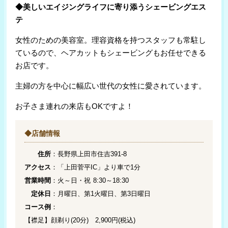
◆美しいエイジングライフに寄り添うシェービングエス
テ
女性のための美容室。理容資格を持つスタッフも常駐し
ているので、ヘアカットもシェービングもお任せできる
お店です。
主婦の方を中心に幅広い世代の女性に愛されています。
お子さま連れの来店もOKですよ！
◆店舗情報
住所
：長野県上田市住吉391-8
アクセス
：「上田菅平IC」より車で1分
営業時間
：火～日・祝 8:30～18:30
定休日
：月曜日、第1火曜日、第3日曜日
コース例
：
【襟足】顔剃り(20分) 2,900円(税込)