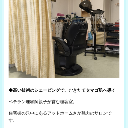
寺島
￥5,830
(上田/上田市)
ふぁむ
￥2,900
(住吉/上田市)
ぷしゅけ
￥2,100
(神畑/上田市)
カットマン
￥5,000
(中野松川/中野市)
hair salon nico
￥4,300
(竹原/中野市)
Lavandula
￥3,000
(信濃松川/北安曇郡)
◆高い技術のシェービングで、むきたてタマゴ肌へ導く
ベテラン理容師親子が営む理容室。
住宅街の只中にあるアットホームさが魅力のサロンで
す。