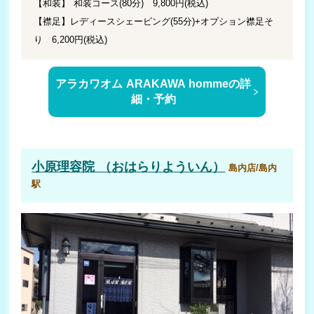
【和装】 和装コース(80分) 9,800円(税込)
【襟足】レディースシェービング(55分)+オプション襟足そ
り 6,200円(税込)
アラカワオム ARAKAWA hommeの詳
細・予約
小原理容院 （おはらりよういん）
島内店/島内
駅