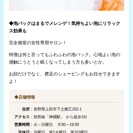
◆泡パックはまるでメレンゲ！気持ちよい泡にリラック
ス効果も
完全個室の女性専用サロン！
特徴は何と言ってもふわふわの泡パック。心地よい泡の
感触にうとうと眠くなってしまう方も多いとか。
お顔だけでなく、襟足のシェービングもお任せできます
よ！
◆店舗情報
住所
：長野県上田市下之郷乙202-1
アクセス
：別所線「神畑駅」 から徒歩3分
営業時間
：火～日曜日 8:00～19:00
定休日
：月曜日、第1火曜日、第3日曜日