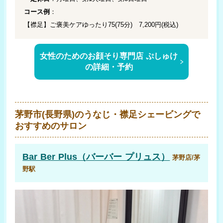
コース例
：
【襟足】ご褒美ケアゆったり75(75分) 7,200円(税込)
女性のためのお顔そり専門店 ぷしゅけ
の詳細・予約
茅野市(長野県)のうなじ・襟足シェービングで
おすすめのサロン
Bar Ber Plus（バーバー プリュス）
茅野店/茅
野駅