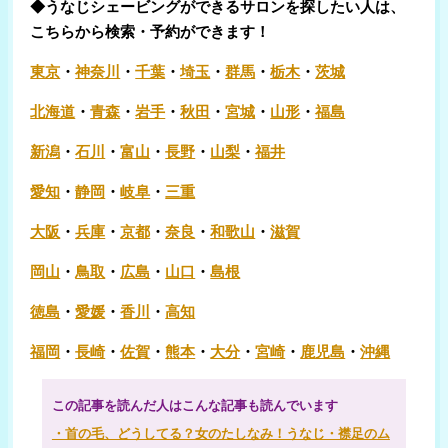
◆うなじシェービングができるサロンを探したい人は、
こちらから検索・予約ができます！
東京
・
神奈川
・
千葉
・
埼玉
・
群馬
・
栃木
・
茨城
北海道
・
青森
・
岩手
・
秋田
・
宮城
・
山形
・
福島
新潟
・
石川
・
富山
・
長野
・
山梨
・
福井
愛知
・
静岡
・
岐阜
・
三重
大阪
・
兵庫
・
京都
・
奈良
・
和歌山
・
滋賀
岡山
・
鳥取
・
広島
・
山口
・
島根
徳島
・
愛媛
・
香川
・
高知
福岡
・
長崎
・
佐賀
・
熊本
・
大分
・
宮崎
・
鹿児島
・
沖縄
この記事を読んだ人はこんな記事も読んでいます
・首の毛、どうしてる？女のたしなみ！うなじ・襟足のム