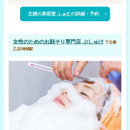
主婦の美容室 ふぁむの詳細・予約
女性のためのお顔そり専門店 ぷしゅけ
下之郷
乙店/神畑駅