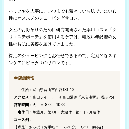
ハリツヤを大事に、いつまでも若々しいお肌でいたい女
性にオススメのシェービングサロン。
女性のお顔そりのために研究開発された薬用コスメ「ク
リエステボーテ」を使用するケアは、幅広い年齢層の女
性のお肌に美容を届けてきました。
襟足のシェービングもお任せできるので、定期的なスキ
ンケアにピッタリのサロンです。
◆店舗情報
住所
：富山県富山市西宮131-10
アクセス
：富山ライトレール富山港線「東岩瀬駅」 徒歩2分
営業時間
：火～日 8:00～19:00
定休日
：毎週月、第1月・火連休、第3日・月連休
コース例
：
【襟足】さっぱりお手軽コース(40分) 3,850円(税込)