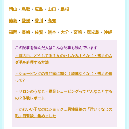
岡山
・
鳥取
・
広島
・
山口
・
島根
徳島
・
愛媛
・
香川
・
高知
福岡
・
長崎
・
佐賀
・
熊本
・
大分
・
宮崎
・
鹿児島
・
沖縄
この記事を読んだ人はこんな記事も読んでいます
・首の毛、どうしてる？女のたしなみ！うなじ・襟足のム
ダ毛を処理する方法
・シェービングの専門家に聞く！綺麗なうなじ・襟足の形
って?
・サロンのうなじ・襟足シェービングってどんなことする
の？体験レポート
・かわいい子なのにショック…男性目線の「汚いうなじの
毛」目撃談、集めました