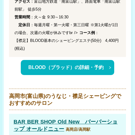
アクセス
：富山地方鉄道「南富山駅」、路面電車「南富山駅
前駅」 徒歩5分
営業時間
：火～金 9:30～16:30
定休日
：毎週月曜・第一火曜・第三日曜 ※第1火曜が1日
の場合、次週の火曜が休みですbr />
コース例
：
【襟足】BLOOD基本のシェービングエステ(50分) 4,400円
(税込)
BLOOD（ブラッド）の詳細・予約
高岡市(富山県)のうなじ・襟足シェービングで
おすすめのサロン
BAR BER SHOP Old New バーバーショ
ップ オールドニュー
高岡店/高岡駅