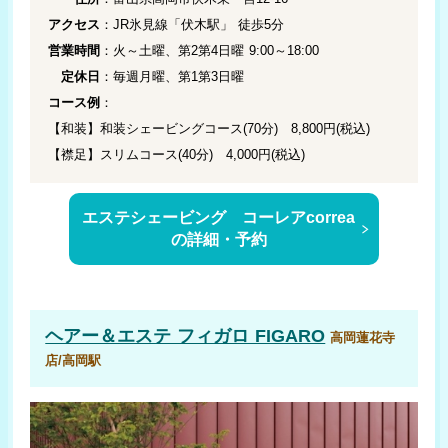
アクセス
：JR氷見線「伏木駅」 徒歩5分
営業時間
：火～土曜、第2第4日曜 9:00～18:00
定休日
：毎週月曜、第1第3日曜
コース例
：
【和装】和装シェービングコース(70分) 8,800円(税込)
【襟足】スリムコース(40分) 4,000円(税込)
エステシェービング コーレアcorrea
の詳細・予約
ヘアー＆エステ フィガロ FIGARO
高岡蓮花寺
店/高岡駅