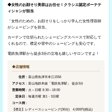
◆女性のお顔そり美容はお任せ！クラシエ認定ボーテテ
ィシャンが担当
「女性のための」お顔そりをしっかり学んだ女性理容師
がシェービングを担当。
カーテンで仕切られたシェービングスペースで対応して
くれるので、襟足や背中のシェービングも安心です。
電鉄魚津駅から徒歩3分の立地も嬉しいサロンですよ！
◆店舗情報
住所
：富山県魚津市本江1556
アクセス
：富山地鉄本線「電鉄魚津駅」 徒歩3分
営業時間
：火～日曜 8:30～18:00
定休日
：毎週月曜 第1・3日曜
コース例
：
【襟足】レディースシェービング(30分) 4,000円(税込)