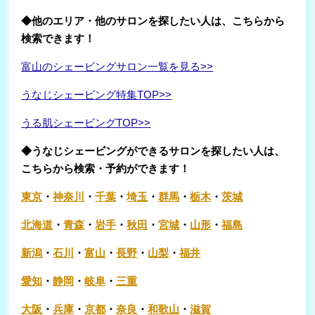
◆他のエリア・他のサロンを探したい人は、こちらから
検索できます！
富山のシェービングサロン一覧を見る>>
うなじシェービング特集TOP>>
うる肌シェービングTOP>>
◆うなじシェービングができるサロンを探したい人は、
こちらから検索・予約ができます！
東京
・
神奈川
・
千葉
・
埼玉
・
群馬
・
栃木
・
茨城
北海道
・
青森
・
岩手
・
秋田
・
宮城
・
山形
・
福島
新潟
・
石川
・
富山
・
長野
・
山梨
・
福井
愛知
・
静岡
・
岐阜
・
三重
大阪
・
兵庫
・
京都
・
奈良
・
和歌山
・
滋賀