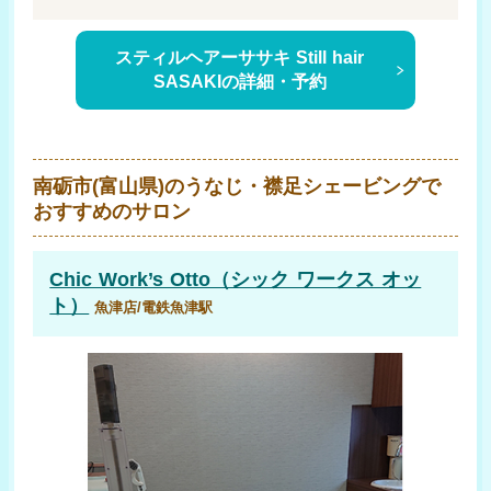
スティルヘアーササキ Still hair
SASAKIの詳細・予約
南砺市(富山県)のうなじ・襟足シェービングで
おすすめのサロン
Chic Work’s Otto（シック ワークス オッ
ト）
魚津店/電鉄魚津駅