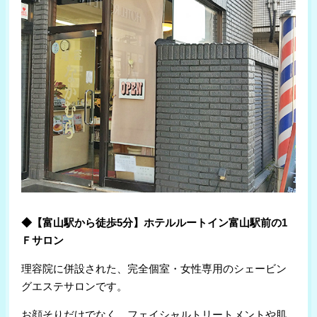
grace 雅
￥4,000
(越中八尾/富山市)
Old New
￥4,400
(高岡/高岡市)
コーレア
￥4,000
(伏木/高岡市)
フィガロ
￥3,850
(高岡/高岡市)
ササキ
￥4,000
(電鉄魚津駅/魚津市)
Chic Work’s Otto
￥5,900
(福野駅/南砺市)
◆【富山駅から徒歩5分】ホテルルートイン富山駅前の1
Ｆサロン
理容院に併設された、完全個室・女性専用のシェービン
グエステサロンです。
お顔そりだけでなく、フェイシャルトリートメントや肌