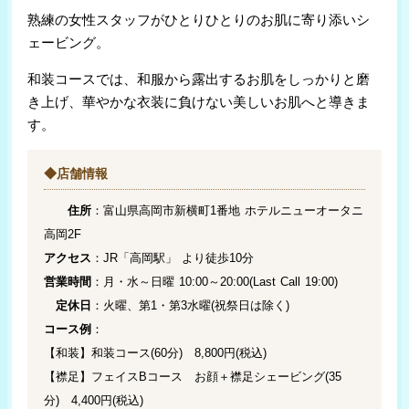
熟練の女性スタッフがひとりひとりのお肌に寄り添いシ
ェービング。
和装コースでは、和服から露出するお肌をしっかりと磨
き上げ、華やかな衣装に負けない美しいお肌へと導きま
す。
◆店舗情報
住所
：富山県高岡市新横町1番地 ホテルニューオータニ
高岡2F
アクセス
：JR「高岡駅」 より徒歩10分
営業時間
：月・水～日曜 10:00～20:00(Last Call 19:00)
定休日
：火曜、第1・第3水曜(祝祭日は除く)
コース例
：
【和装】和装コース(60分) 8,800円(税込)
【襟足】フェイスBコース お顔＋襟足シェービング(35
分) 4,400円(税込)