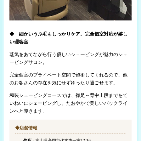
◆ 細かいうぶ毛もしっかりケア。完全個室対応が嬉し
い理容室
蒸気をあてながら行う優しいシェービングが魅力のシェ
ービングサロン。
完全個室のプライベート空間で施術してくれるので、他
のお客さんの存在を気にせずゆったり過ごせます。
和装シェービングコースでは、襟足～背中上段までをて
いねいにシェービングし、たおやかで美しいバックライ
ンへと導きます。
◆店舗情報
住所
：富山県高岡市伏木東一宮12-16