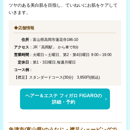
ツヤのある美白肌を目指し、ていねいにお肌をケアして
いきます。
◆店舗情報
住所
：富山県高岡市蓮花寺186-10
アクセス
：JR「高岡駅」 から車で8分
営業時間
：火曜日～土曜日、第2・第4日曜日 9:00～19:00
定休日
：第1・3日曜日,毎週月曜日
コース例
：
【襟足】スタンダードコース(30分) 3,850円(税込)
ヘアー＆エステ フィガロ FIGAROの
詳細・予約
魚津市(富山県)のうなじ・襟足シェービングで