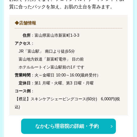
質に合ったパックを加え、お肌の土台を育みます。
◆店舗情報
住所
：富山県富山市新富町1-3-3
アクセス
：
JR「富山駅」 南口より徒歩5分
富山地方鉄道「新富町電停」 目の前
ホテルルートイン富山駅前の1Ｆです
営業時間
：火～金曜日 10:00～16:00(最終受付）
定休日
：第1 月曜・火曜、第3 日曜・月曜
コース例
：
【襟足】スキンケアシェービングコース(60分) 6,000円(税
込)
なかむら理容院の詳細・予約