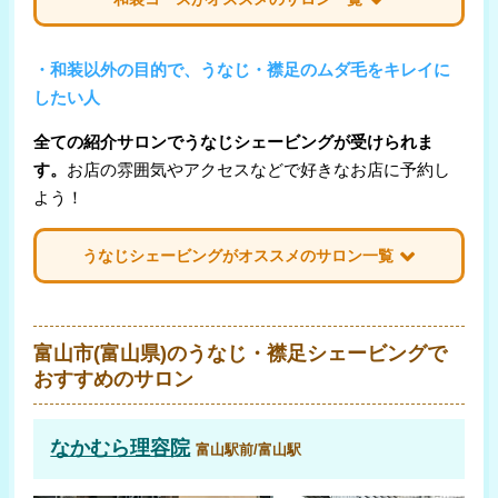
サロン名
コース価格
・和装以外の目的で、うなじ・襟足のムダ毛をキレイに
Old New
したい人
￥8,800
(高岡/高岡市)
全ての紹介サロンでうなじシェービングが受けられま
コーレア
￥8,800
(伏木/高岡市)
す。
お店の雰囲気やアクセスなどで好きなお店に予約し
よう！
うなじシェービングがオススメのサロン一覧
サロン名
コース価格
なかむら理容院
富山市(富山県)のうなじ・襟足シェービングで
￥6,000
(富山/富山市)
おすすめのサロン
ウメザワ
￥3,850
(東岩瀬/富山市)
なかむら理容院
富山駅前/富山駅
BLOOD
￥4,400
(富山大町/富山市)