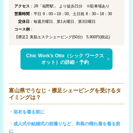
アクセス
：JR「福野駅」 より徒歩21分 ※駐車場あり
営業時間
：平日 9：00～19：00、土日祝 8：30～18：30
定休日
：毎週月曜日、第1火曜日、第3日曜日
コース例
：
【襟足】美肌エステシェービング(50分) 5,900円(税込)
Chic Work’s Otto（シック ワークス
オット）の詳細・予約
富山県でうなじ・襟足シェービングを受けるタ
イミングは？
・浴衣を着る前に
・成人式や結婚式の前撮りなど、和装の晴れ着を着る前
に