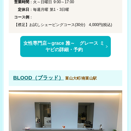
営業時間
：火～日曜日 9:00～17:00
定休日
：毎週月曜 第1・3日曜
コース例
：
【襟足】お試しシェービングコース(30分) 4,000円(税込)
女性専門店～grace 雅～ グレース ミ
ヤビの詳細・予約
BLOOD（ブラッド）
富山大町/南富山駅