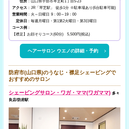
住所
：山口県宇部市琴芝町1丁目5-23
アクセス
：JR「琴芝駅」 徒歩1分 ※駐車場あり(6台駐車可能)
営業時間
：火～日曜日 9：00～19：00
定休日
：毎週月曜日・第1第2火曜日・第3日曜日
コース例
：
【襟足】お顔そりコース(60分) 5,500円(税込)
ヘアーサロン ウエノの詳細・予約
防府市(山口県)のうなじ・襟足シェービングで
おすすめのサロン
シェービングサロン・ワガ・ママ(ワガママ)
多々
良店/防府駅