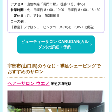
アクセス
：山陰本線「長門市駅」 徒歩11分、車5分
営業時間
：火～日曜日 8：00～19:00、日曜日 8：00～18：30
定休日
：月、第1火、第3日曜日
コース例
：
【襟足】ツヤ肌シェービングコース(30分) 3,850円(税込)
ビューティーサロン CARUDAN(カル
ダン)の詳細・予約
宇部市(山口県)のうなじ・襟足シェービングで
おすすめのサロン
ヘアーサロン ウエノ
琴芝店/琴芝駅