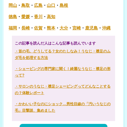
岡山
・
鳥取
・
広島
・
山口
・
島根
徳島
・
愛媛
・
香川
・
高知
福岡
・
長崎
・
佐賀
・
熊本
・
大分
・
宮崎
・
鹿児島
・
沖縄
この記事を読んだ人はこんな記事も読んでいます
・首の毛、どうしてる？女のたしなみ！うなじ・襟足のム
ダ毛を処理する方法
・シェービングの専門家に聞く！綺麗なうなじ・襟足の形
って?
・サロンのうなじ・襟足シェービングってどんなことする
の？体験レポート
・かわいい子なのにショック…男性目線の「汚いうなじの
毛」目撃談、集めました