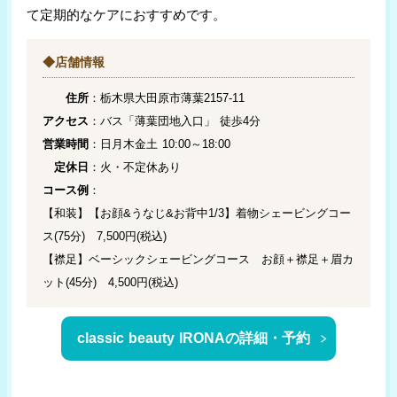
て定期的なケアにおすすめです。
◆店舗情報
住所
：栃木県大田原市薄葉2157-11
アクセス
：バス「薄葉団地入口」 徒歩4分
営業時間
：日月木金土 10:00～18:00
定休日
：火・不定休あり
コース例
：
【和装】【お顔&うなじ&お背中1/3】着物シェービングコー
ス(75分) 7,500円(税込)
【襟足】ベーシックシェービングコース お顔＋襟足＋眉カ
ット(45分) 4,500円(税込)
classic beauty IRONAの詳細・予約