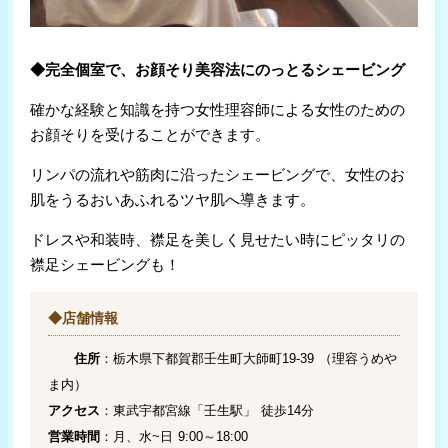
◆完全個室で、お顔そり美容法にのっとるシェービング
確かな経験と知識を持つ女性理容師による女性のための
お顔そりを受けることができます。
リンパの流れや筋肉に沿ったシェービングで、女性のお
肌をうるおいあふれるツヤ肌へ導きます。
ドレスや和装時、襟足を美しく見せたい時にピッタリの
襟足シェービングも！
◆店舗情報
住所
：栃木県下都賀郡壬生町大師町19-39 （理容うめや
ま内）
アクセス
：東武宇都宮線「壬生駅」 徒歩14分
営業時間
：月、水~日 9:00～18:00