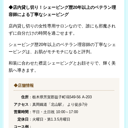
◆店内貸し切り！
シェービング歴20年以上のベテラン理
容師による丁寧なシェービング
店内貸し切りの女性専用サロンなので、誰にも邪魔され
ずに自分だけの時間を過ごせます。
シェービング歴20年以上のベテラン理容師の丁寧なシェ
ービングは、
お肌がモチモチになると評判。
和装に合わせた襟足シェービングとお顔そりで、
輝く美
肌へ導きます。
◆店舗情報
住所
：栃木県芳賀郡益子町塙549-56 A-203
アクセス
：真岡鐵道「北山駅」 より徒歩7分
営業時間
：平日・土日祝 10:00～17:00
定休日
：
火曜日・第1.3.5月曜日
コース例
：