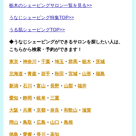
栃木のシェービングサロン一覧を見る>>
うなじシェービング特集TOP>>
うる肌シェービングTOP>>
◆うなじシェービングができるサロンを探したい人は、
こちらから検索・予約ができます！
東京
・
神奈川
・
千葉
・
埼玉
・
群馬
・
栃木
・
茨城
北海道
・
青森
・
岩手
・
秋田
・
宮城
・
山形
・
福島
新潟
・
石川
・
富山
・
長野
・
山梨
・
福井
愛知
・
静岡
・
岐阜
・
三重
大阪
・
兵庫
・
京都
・
奈良
・
和歌山
・
滋賀
岡山
・
鳥取
・
広島
・
山口
・
島根
徳島
・
愛媛
・
香川
・
高知