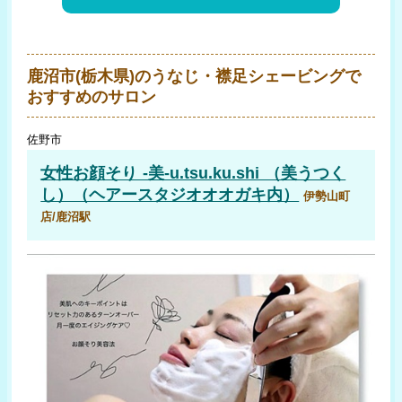
鹿沼市(栃木県)のうなじ・襟足シェービングで
おすすめのサロン
佐野市
女性お顔そり -美-u.tsu.ku.shi （美うつく
し）（ヘアースタジオオオガキ内）
伊勢山町
店/鹿沼駅