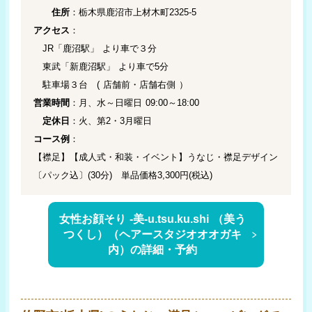
住所
：栃木県鹿沼市上材木町2325-5
アクセス
：
JR「鹿沼駅」 より車で３分
東武「新鹿沼駅」 より車で5分
駐車場３台 ( 店舗前・店舗右側 ）
営業時間
：月、水～日曜日 09:00～18:00
定休日
：火、第2・3月曜日
コース例
：
【襟足】【成人式・和装・イベント】うなじ・襟足デザイン
〔パック込〕(30分) 単品価格3,300円(税込)
女性お顔そり -美-u.tsu.ku.shi （美う
つくし）（ヘアースタジオオオガキ
内）の詳細・予約