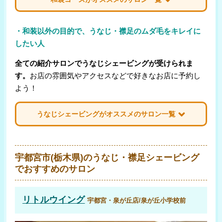
サロン名
コース価格
・和装以外の目的で、うなじ・襟足のムダ毛をキレイに
リトルウイング
したい人
￥7,700
(泉が丘小学校前/宇都宮市)
全ての紹介サロンでうなじシェービングが受けられま
美うつくし
￥7,700
(上材木/鹿沼市)
す。
お店の雰囲気やアクセスなどで好きなお店に予約し
classic beauty IRONA
よう！
￥7,500
(薄葉/大田原市)
かほか
うなじシェービングがオススメのサロン一覧
￥11,000
(益子/芳賀郡)
サロン名
コース価格
AKIYAMA
宇都宮市(栃木県)のうなじ・襟足シェービング
￥5,460
(宇都宮/宇都宮市)
でおすすめのサロン
カネコ
￥4,500
(宇都宮/宇都宮市)
リトルウイング
宇都宮・泉が丘店/泉が丘小学校前
Eiji
￥3,800
(宇都宮/宇都宮市)