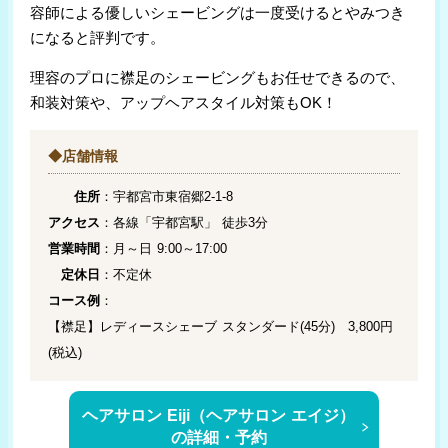
容師による優しいシェービングは一度受けるとやみつき
になると評判です。
理容のプロに襟足のシェービングもお任せできるので、
和装対策や、アップヘアスタイル対策もOK！
◆店舗情報
住所
：宇都宮市東宿郷2-1-8
アクセス
：各線「宇都宮駅」 徒歩3分
営業時間
：月～日 9:00～17:00
定休日
：不定休
コース例
：
【襟足】レディースシェーブ スタンダード(45分) 3,800円
(税込)
ヘアサロン Eiji（ヘアサロン エイジ）
の詳細・予約