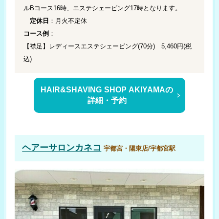
ルBコース16時、エステシェービング17時となります。
定休日
：月火不定休
コース例
：
【襟足】レディースエステシェービング(70分) 5,460円(税
込)
HAIR&SHAVING SHOP AKIYAMAの
詳細・予約
ヘアーサロンカネコ
宇都宮・陽東店/宇都宮駅