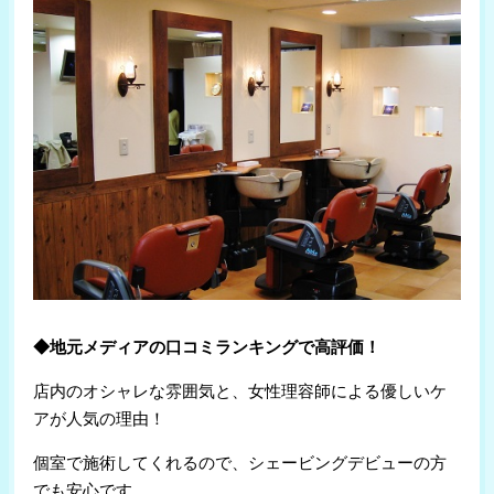
イソガイ
￥5,000
(佐野/佐野市)
サゲハシ
￥4,000
(飛駒/佐野市)
ロセッタ
￥3,600
(小山/小山市)
ソルトコ
￥10,000
(壬生/下都賀郡)
classic beauty IRONA
￥4,500
(薄葉/大田原市)
◆地元メディアの口コミランキングで高評価！
店内のオシャレな雰囲気と、女性理容師による優しいケ
アが人気の理由！
個室で施術してくれるので、シェービングデビューの方
でも安心です。