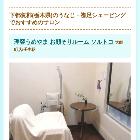
下都賀郡(栃木県)のうなじ・襟足シェービング
でおすすめのサロン
理容うめやま お顔そりルーム ソルトコ
大師
町店/壬生駅