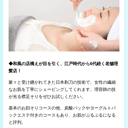
◆和風の店構えが目を引く、江戸時代から6代続く老舗理
髪店！
脈々と受け継がれてきた日本剃刀の技術で、女性の繊細
なお肌を丁寧にシェービングしてくれます。理容師の技
が光る襟足そりをぜひお試しください。
基本のお顔そりコースの他、炭酸パックやヨーグルトパ
ックエステ付きのコースもあり、お肌がぷるぷるになる
と評判。