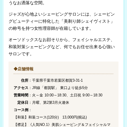
うなお洒落な空間。
エンドウ
ジャズが心地よいシェービングサロンには、シェービン
MIX
￥5,000
￥6,413
(物井/佐倉市)
(大神宮下/船橋市)
グビューティーに特化した「美剃り師シェイヴィスト」
の称号を持つ女性理容師が在籍しています。
オーソドックスなお顔そりから、フェイシャルエステ、
Fleek
和装対策シェービングなど、何でもお任せ出来る心強い
ジャポネイゼ
￥6,500
￥6,600
(浦安/千葉市)
サロンです。
(六実/松戸市)
◆店舗情報
Verite
住所
：千葉県千葉市若葉区都賀3-31-1
セントラル
￥14,300
￥3,800
(大久保/習志野市)
アクセス
：JR線「都賀駅」 東口より徒歩5分
(八柱/松戸市)
営業時間
：火～金 10:00～18:30、土日祝 9:00～18:30
定休日
：月曜、第2第3月火連休
コース例
：
Huis Brugge
MASHU
￥7,000
【和装】和装コース(120分) 13,000円(税込)
￥4,800
(茂原/茂原市)
(馬橋/松戸市)
【襟足】
《人気NO.1》美肌シェービング＆フェイシャルマ