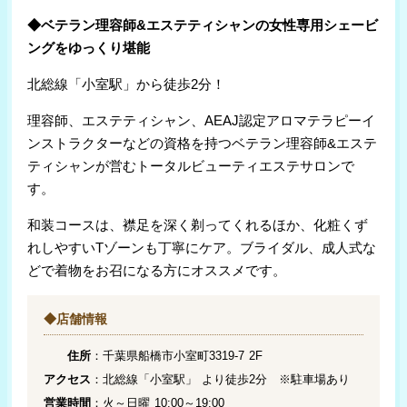
◆ベテラン理容師&エステティシャンの女性専用シェービ
ングをゆっくり堪能
北総線「小室駅」から徒歩2分！
理容師、エステティシャン、AEAJ認定アロマテラピーイ
ンストラクターなどの資格を持つベテラン理容師&エステ
ティシャンが営むトータルビューティエステサロンで
す。
和装コースは、
襟足を深く剃ってくれるほか、化粧くず
れしやすいTゾーンも丁寧にケア。ブライダル、成人式な
どで着物をお召になる方にオススメです。
◆店舗情報
住所
：千葉県船橋市小室町3319-7 2F
アクセス
：北総線「小室駅」 より徒歩2分 ※駐車場あり
営業時間
：火～日曜 10:00～19:00