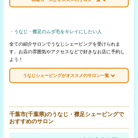
顔＋和装うなじ
サロン名
セット価格
・うなじ・襟足のムダ毛をキレイにしたい人
Deluxe 〜デリュクス〜
全ての紹介サロンでうなじシェービングを受けられま
￥13,000
(都賀/千葉市)
す。お店の雰囲気やアクセスなどで好きなお店に予約し
よう！
アサノ
うなじシェービングがオススメのサロン一覧
￥6,280
(本千葉/千葉市)
顔＋うなじ
サロン名
セット価格
CROP
￥6,800
(本千葉/千葉市)
千葉市(千葉県)のうなじ・襟足シェービングで
Deluxe 〜デリュクス〜
￥12,000
おすすめのサロン
(都賀/千葉市)