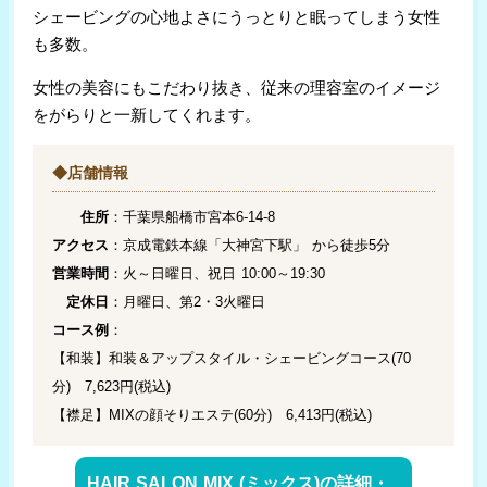
シェービングの心地よさにうっとりと眠ってしまう女性
も多数。
女性の美容にもこだわり抜き、従来の理容室のイメージ
をがらりと一新してくれます。
◆店舗情報
住所
：千葉県船橋市宮本6-14-8
アクセス
：京成電鉄本線「大神宮下駅」 から徒歩5分
営業時間
：火～日曜日、祝日 10:00～19:30
定休日
：月曜日、第2・3火曜日
コース例
：
【和装】和装＆アップスタイル・シェービングコース(70
分) 7,623円(税込)
【襟足】MIXの顔そりエステ(60分) 6,413円(税込)
HAIR SALON MIX (ミックス)の詳細・