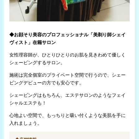
(ユーカリが丘駅/佐倉市)
Fleek
◆お顔そり美容のプロフェッショナル「美剃り師シェイ
￥4,100
(浦安/千葉市)
ヴィスト」在籍サロン
女性理容師が、ひとりひとりのお肌を見きわめて優しく
シェービングするサロン。
にじいろ
￥3,200
施術は完全個室のプライベート空間で行うので、シェー
(ちはら台/市原市)
ビングデビューの方でも安心です。
シェービングはもちろん、エステサロンのようなフェイ
シャルエステも！
Vegan hair
￥6,600
(塩浜/市原市)
心地よい空間で、もっちりと吸い付くような美肌を手に
入れましょう。