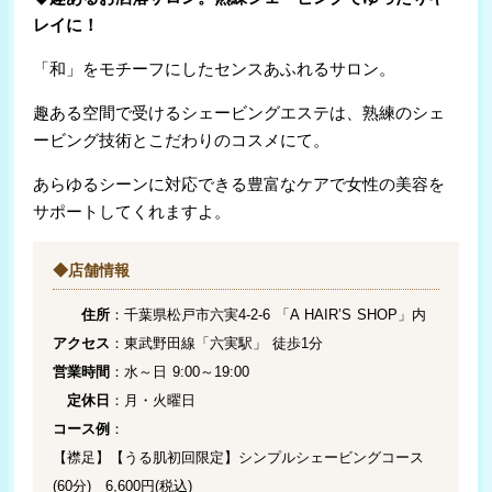
レイに！
「和」をモチーフにしたセンスあふれるサロン。
趣ある空間で受けるシェービングエステは、熟練のシェ
ービング技術とこだわりのコスメにて。
あらゆるシーンに対応できる豊富なケアで女性の美容を
サポートしてくれますよ。
◆店舗情報
住所
：千葉県松戸市六実4-2-6 「A HAIR’S SHOP」内
アクセス
：東武野田線「六実駅」 徒歩1分
営業時間
：水～日 9:00～19:00
定休日
：月・火曜日
コース例
：
【襟足】【うる肌初回限定】シンプルシェービングコース
(60分) 6,600円(税込)