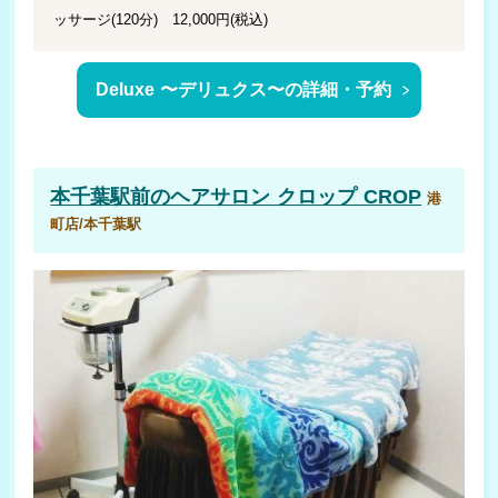
ッサージ
(120分) 12,000円(税込)
なかにし
Hiro
Deluxe 〜デリュクス〜の詳細・予約
￥5,500
￥4,000
(茂原/茂原市)
(新作/松戸市)
本千葉駅前のヘアサロン クロップ CROP
港
Reive
ANN
￥4,500
町店/本千葉駅
￥7,344
(飯岡/旭市)
(柏駅/柏市)
平野理髪
￥3,000
(吉橋/八千代市)
ベルーガ
￥6,600