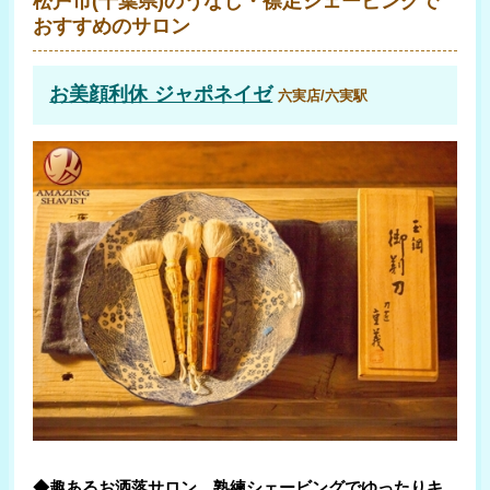
松戸市(千葉県)のうなじ・襟足シェービングで
おすすめのサロン
お美顔利休 ジャポネイゼ
六実店/六実駅
◆趣あるお洒落サロン。熟練シェービングでゆったりキ