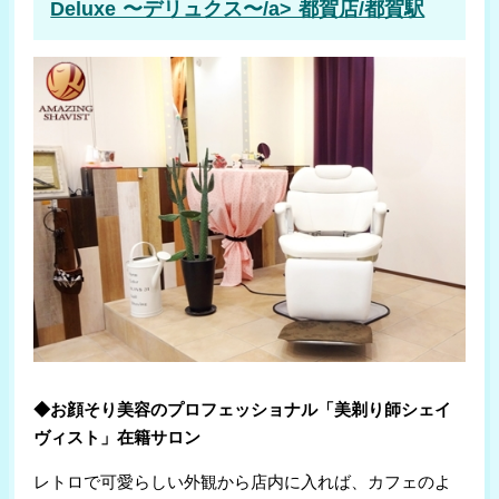
Deluxe 〜デリュクス〜/a> 都賀店/都賀駅
angelica
￥8,800
アサノ
(小室/船橋市)
￥4,500
(本千葉/千葉市)
MIX
ベルシェーブ
￥7,623
￥3,630
(大神宮下/船橋市)
(幕張/千葉市)
セントラル
髪風
￥7,000
￥4,400
(八柱/松戸市)
(都賀/千葉市)
◆お顔そり美容のプロフェッショナル「美剃り師シェイ
MASHU
わかば
￥5,000
￥7,700
ヴィスト」在籍サロン
(馬橋/松戸市)
(稲毛/千葉市)
レトロで可愛らしい外観から店内に入れば、カフェのよ