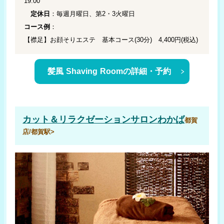
19:00
定休日
：毎週月曜日、第2・3火曜日
コース例
：
【襟足】お顔そりエステ 基本コース(30分) 4,400円(税込)
髪風 Shaving Roomの詳細・予約
カット＆リラクゼーションサロンわかば
都賀
店/都賀駅>