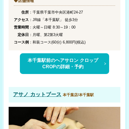
◆店舗情報
ヴァート
￥6,500
(千種/市原市)
住所
：千葉県千葉市中央区港町24-27
アクセス
：JR線「本千葉駅」 徒歩3分
営業時間
：火曜～日曜 8:30～19：00
定休日
：月曜、第2第3火曜
Huis Brugge
￥5,700
コース例
：和装コース(60分) 6,800円(税込)
(茂原/茂原市)
本千葉駅前のヘアサロン クロップ
CROPの詳細・予約
なかにし
￥3,800
(茂原/茂原市)
アサノ カットブース
本千葉店/本千葉駅
Reive
￥4,500
(飯岡/旭市)