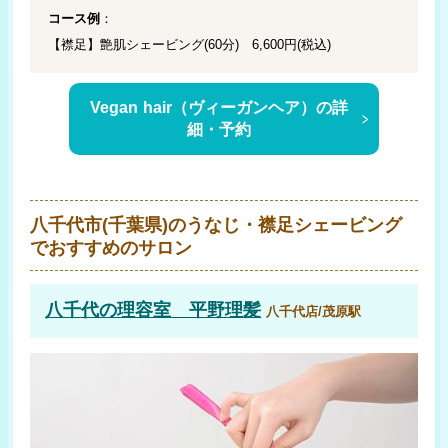
コース例
：
【襟足】艶肌シェービング(60分) 6,600円(税込)
Vegan hair（ヴィーガンヘア）の詳
細・予約
八千代市(千葉県)のうなじ・襟足シェービング
でおすすめのサロン
八千代の理容室 平野理髪
八千代店/茂原駅