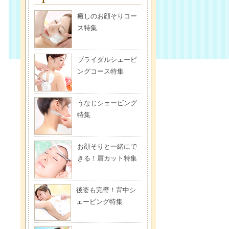
癒しのお顔そりコー
ス特集
ブライダルシェービ
ングコース特集
うなじシェービング
特集
お顔そりと一緒にで
きる！眉カット特集
後姿も完璧！背中シ
ェービング特集