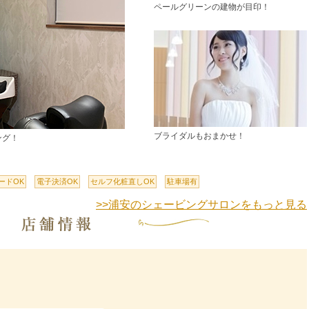
ペールグリーンの建物が目印！
ブライダルもおまかせ！
ング！
ードOK
電子決済OK
セルフ化粧直しOK
駐車場有
>>浦安のシェービングサロンをもっと見る