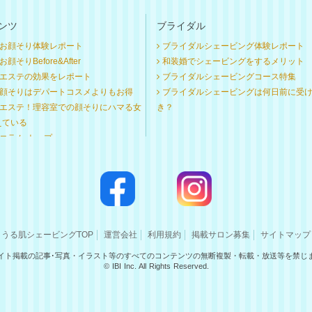
ンツ
ブライダル
お顔そり体験レポート
ブライダルシェービング体験レポート
顔そりBefore&After
和装婚でシェービングをするメリット
エステの効果をレポート
ブライダルシェービングコース特集
顔そりはデパートコスメよりもお得
ブライダルシェービングは何日前に受
エステ！理容室での顔そりにハマる女
き？
えている
コラム トップ
うる肌シェービングTOP
運営会社
利用規約
掲載サロン募集
サイトマップ
イト掲載の記事･写真・イラスト等のすべてのコンテンツの無断複製・転載・放送等を禁じ
© IBI Inc. All Rights Reserved.