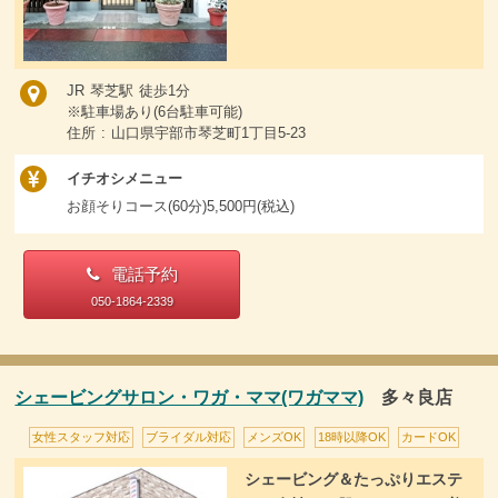
JR 琴芝駅 徒歩1分
※駐車場あり(6台駐車可能)
住所 : 山口県宇部市琴芝町1丁目5-23
イチオシメニュー
お顔そりコース(60分)5,500円(税込)
電話予約
050-1864-2339
シェービングサロン・ワガ・ママ(ワガママ)
多々良店
女性スタッフ対応
ブライダル対応
メンズOK
18時以降OK
カードOK
シェービング＆たっぷりエステ