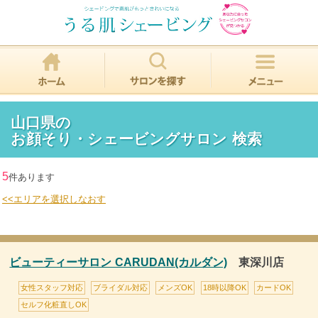
山口県の
お顔そり・シェービングサロン 検索
5
件あります
<<エリアを選択しなおす
ビューティーサロン CARUDAN(カルダン)
東深川店
女性スタッフ対応
ブライダル対応
メンズOK
18時以降OK
カードOK
セルフ化粧直しOK