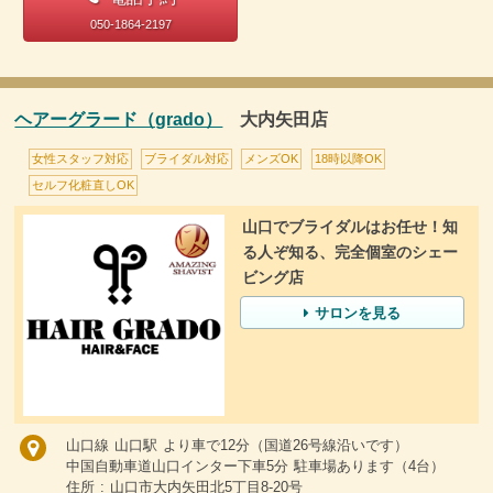
050-1864-2197
ヘアーグラード（grado）
大内矢田店
女性スタッフ対応
ブライダル対応
メンズOK
18時以降OK
セルフ化粧直しOK
山口でブライダルはお任せ！知
る人ぞ知る、完全個室のシェー
ビング店
サロンを見る
山口線 山口駅 より車で12分（国道26号線沿いです）
中国自動車道山口インター下車5分 駐車場あります（4台）
住所 : 山口市大内矢田北5丁目8-20号