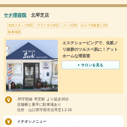
サチ理容院
北琴芝店
女性スタッフ対応
ブライダル対応
メンズOK
セルフ化粧直しOK
駐車場有
エステシェービングで、化粧ノ
リ抜群のツルスベ肌に！アット
ホームな理容室
サロンを見る
JR宇部線 琴芝駅 より徒歩16分
店舗横と裏手に駐車場あり
住所 : 山口県宇部市北琴芝1-2-16
イチオシメニュー