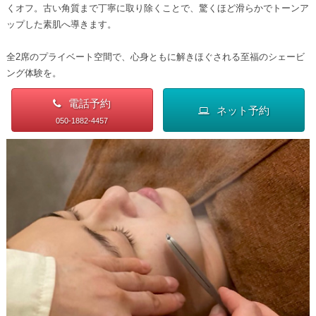
くオフ。古い角質まで丁寧に取り除くことで、驚くほど滑らかでトーンア
ップした素肌へ導きます。
全2席のプライベート空間で、心身ともに解きほぐされる至福のシェービ
ング体験を。
電話予約
ネット予約
050-1882-4457