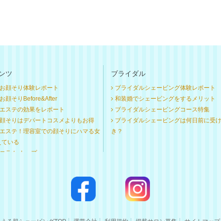
ンツ
ブライダル
お顔そり体験レポート
ブライダルシェービング体験レポート
顔そりBefore&After
和装婚でシェービングをするメリット
エステの効果をレポート
ブライダルシェービングコース特集
顔そりはデパートコスメよりもお得
ブライダルシェービングは何日前に受
エステ！理容室での顔そりにハマる女
き？
えている
コラム トップ