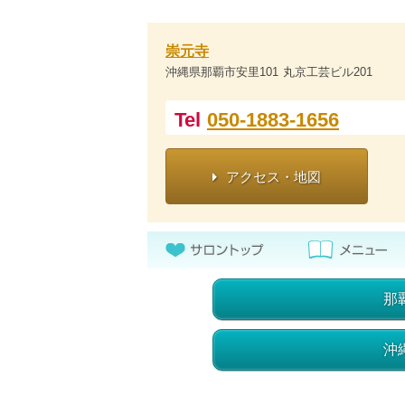
崇元寺
沖縄県那覇市安里101 丸京工芸ビル201
Tel
050-1883-1656
アクセス・地図
那
沖