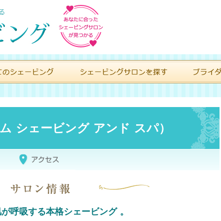
（ワイム シェービング アンド スパ）
が呼吸する本格シェービング 。