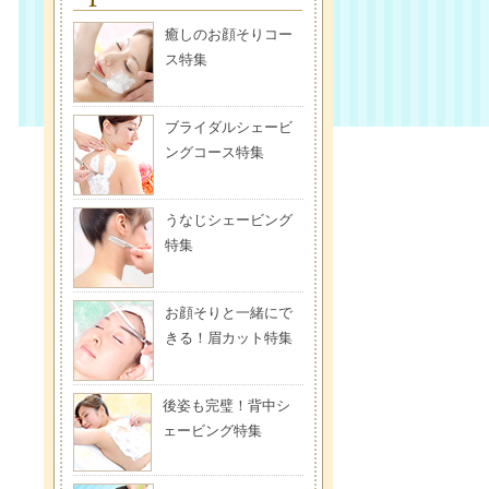
癒しのお顔そりコー
ス特集
ブライダルシェービ
ングコース特集
うなじシェービング
特集
お顔そりと一緒にで
きる！眉カット特集
後姿も完璧！背中シ
ェービング特集