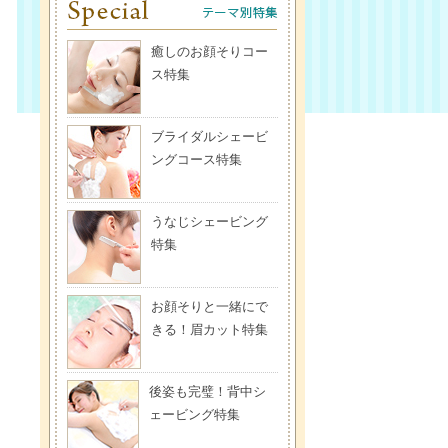
癒しのお顔そりコー
ス特集
ブライダルシェービ
ングコース特集
うなじシェービング
特集
お顔そりと一緒にで
きる！眉カット特集
後姿も完璧！背中シ
ェービング特集