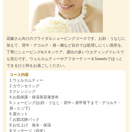
花嫁さん向けのブライダルシェービングコースです。お顔・うなじに
加えて、背中・デコルテ・肩～腕など自分では処理しにくい箇所を、
丁寧にシェービング&スキンケア。露出の多いウエディングドレスで
も安心です。ウェルカムティーやアフターティー＆Sweetsでほっと
できるひと時をお過ごしください。
コース内容
1.ウェルカムティー
2.カウンセリング
3.クレンジング
4.お肌保護・保湿美容液塗布
5.シェービング(お顔・うなじ・背中～肩甲骨下まで・デコルテ・
肩～ヒジ下)
6.眉カット
7.お肌沈静パック
8.お仕上げ 保水・保湿
9.マッサージ（頭皮）