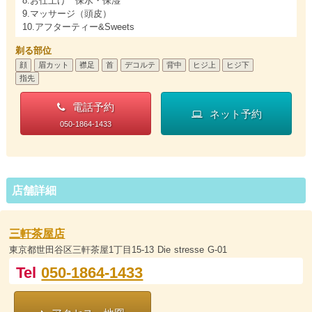
8.お仕上げ 保水・保湿
9.マッサージ（頭皮）
10.アフターティー&Sweets
剃る部位
顔
眉カット
襟足
首
デコルテ
背中
ヒジ上
ヒジ下
指先
電話予約
ネット予約
050-1864-1433
店舗詳細
三軒茶屋店
東京都世田谷区三軒茶屋1丁目15-13 Die stresse G-01
Tel
050-1864-1433