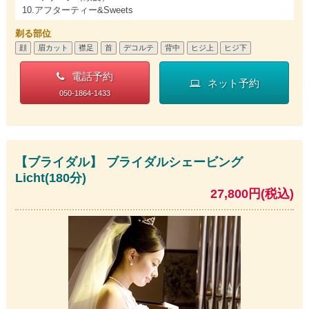
10.アフターティー&Sweets
剃る部位
顔
眉カット
襟足
首
デコルテ
背中
ヒジ上
ヒジ下
電話予約
ネット予約
050-1864-1433
【ブライダル】 ブライダルシェービング
Licht(180分)
27,800円(税込)