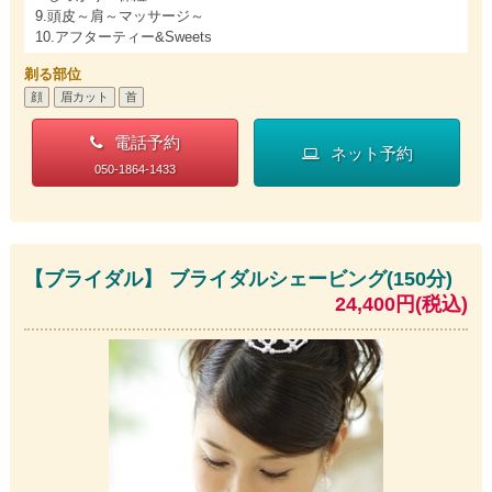
9.頭皮～肩～マッサージ～
10.アフターティー&Sweets
剃る部位
顔
眉カット
首
電話予約
ネット予約
050-1864-1433
【ブライダル】 ブライダルシェービング(150分)
24,400円(税込)