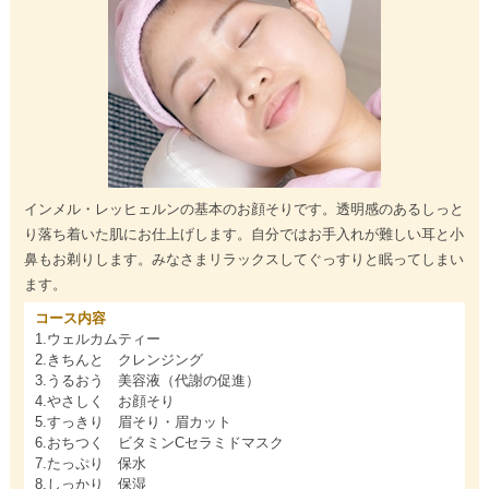
インメル・レッヒェルンの基本のお顔そりです。透明感のあるしっと
り落ち着いた肌にお仕上げします。自分ではお手入れが難しい耳と小
鼻もお剃りします。みなさまリラックスしてぐっすりと眠ってしまい
ます。
コース内容
1.ウェルカムティー
2.きちんと クレンジング
3.うるおう 美容液（代謝の促進）
4.やさしく お顔そり
5.すっきり 眉そり・眉カット
6.おちつく ビタミンCセラミドマスク
7.たっぷり 保水
8.しっかり 保湿