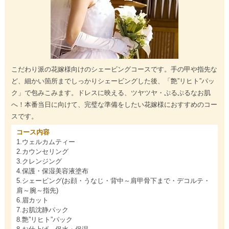
こだわり派の花嫁様向けのシェービングコースです。手の甲や指先な
ど、細かい箇所までしっかりシェービングした後、「艶”リヒト”パッ
ク」で包みこみます。ドレスに映える、ツヤツヤ・ぷるぷるなお肌
へ！本番当日に向けて、完璧な準備をしたい花嫁様におすすめのコー
スです。
コース内容
1.ウェルカムティー
2.カウンセリング
3.クレンジング
4.保護・保湿美容液塗布
5.シェービング(お顔・うなじ・背中～肩甲骨下まで・デコルテ・
肩～腕～指先)
6.眉カット
7.お肌沈静パック
8.艶”リヒト”パック