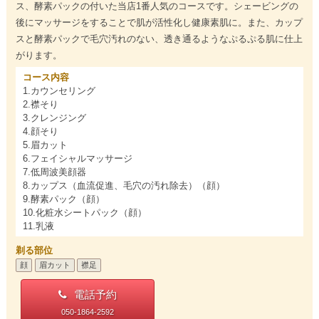
ス、酵素パックの付いた当店1番人気のコースです。シェービングの
後にマッサージをすることで肌が活性化し健康素肌に。また、カップ
スと酵素パックで毛穴汚れのない、透き通るようなぷるぷる肌に仕上
がります。
コース内容
1.カウンセリング
2.襟そり
3.クレンジング
4.顔そり
5.眉カット
6.フェイシャルマッサージ
7.低周波美顔器
8.カップス（血流促進、毛穴の汚れ除去）（顔）
9.酵素パック（顔）
10.化粧水シートパック（顔）
11.乳液
剃る部位
顔
眉カット
襟足
電話予約
050-1864-2592