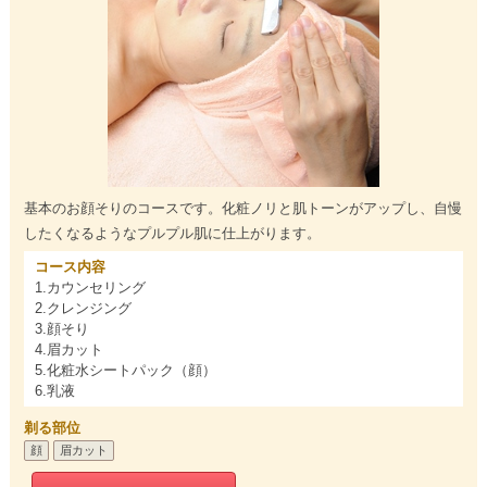
基本のお顔そりのコースです。化粧ノリと肌トーンがアップし、自慢
したくなるようなプルプル肌に仕上がります。
コース内容
1.カウンセリング
2.クレンジング
3.顔そり
4.眉カット
5.化粧水シートパック（顔）
6.乳液
剃る部位
顔
眉カット