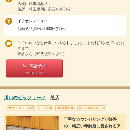
店横に駐車場あり
住所 : 埼玉県川口市石神1031-2
イチオシメニュー
お顔そり(60分)3,800円(税込)
「ていねいなお仕事にいやされました。 また利用させていただ
きます。」
匿名さん（60代後半 / 女性)
電話予約
050-1864-1255
川口のピッソリーノ
芝店
女性スタッフ対応
メンズOK
18時以降OK
セルフ化粧直しOK
丁寧なカウンセリングが好評
の、幅広い年齢層に愛されるア