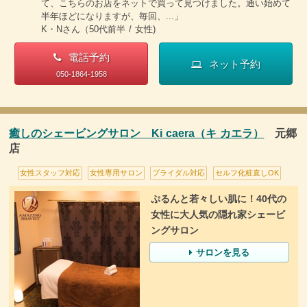
て、こちらのお店をネットで買って見つけました。通い始めて
半年ほどになりますが、毎回、...」
K・Nさん（50代前半 / 女性)
電話予約
ネット予約
050-1864-1958
癒しのシェービングサロン Ki caera（キ カエラ）
元郷
店
女性スタッフ対応
女性専用サロン
ブライダル対応
セルフ化粧直しOK
ぷるんと若々しい肌に！40代の
女性に大人気の隠れ家シェービ
ングサロン
サロンを見る