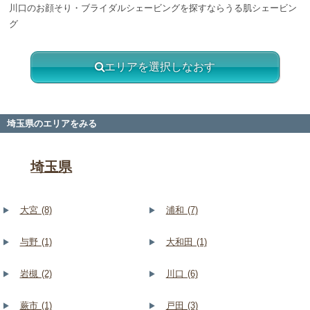
川口のお顔そり・ブライダルシェービングを探すならうる肌シェービン
グ
エリアを選択しなおす
埼玉県のエリアをみる
埼玉県
大宮 (8)
浦和 (7)
与野 (1)
大和田 (1)
岩槻 (2)
川口 (6)
蕨市 (1)
戸田 (3)