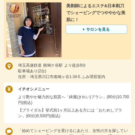
美剃師によるエステ&日本剃刀
でシェービングでつややかな美
肌に！
サロンを見る
埼玉高速鉄道 南鳩ケ谷駅 より徒歩8分
駐車場あり(2台)
住所 : 埼玉県川口市南鳩ヶ谷1-34-5 ふみ理容室内
イチオシメニュー
より艶やか魅力的な肌質へ「綺麗(きれい)プラン」(80分)10,700
円(税込)
【ブライダル】挙式前1ヶ月以上ある方には「おためしプラ
ン」(60分)8,500円(税込)
「始めてシェービングを受けるにあたり、女性の方を探してい