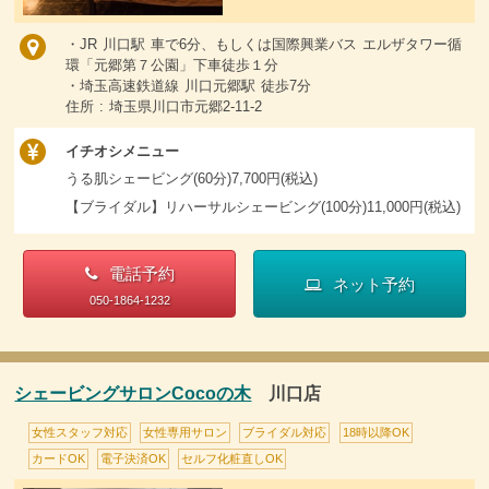
・JR 川口駅 車で6分、もしくは国際興業バス エルザタワー循
環「元郷第７公園」下車徒歩１分
・埼玉高速鉄道線 川口元郷駅 徒歩7分
住所 : 埼玉県川口市元郷2-11-2
イチオシメニュー
うる肌シェービング(60分)7,700円(税込)
【ブライダル】リハーサルシェービング(100分)11,000円(税込)
電話予約
ネット予約
050-1864-1232
シェービングサロンCocoの木
川口店
女性スタッフ対応
女性専用サロン
ブライダル対応
18時以降OK
カードOK
電子決済OK
セルフ化粧直しOK