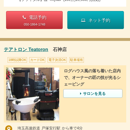
電話予約
ネット予約
050-1864-1748
テアトロン Teatoron
石神店
18時以降OK
カードOK
電子決済OK
駐車場有
ログハウス風の落ち着いた店内
で、オーナーの匠の技が光るシ
ェービング
サロンを見る
埼玉高速鉄道 戸塚安行駅 から車で4分