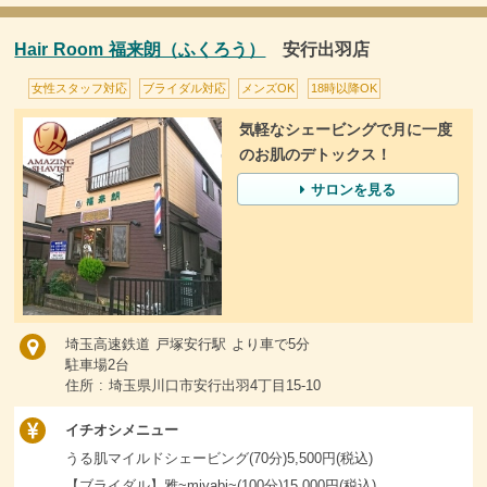
Hair Room 福来朗（ふくろう）
安行出羽店
女性スタッフ対応
ブライダル対応
メンズOK
18時以降OK
気軽なシェービングで月に一度
のお肌のデトックス！
サロンを見る
埼玉高速鉄道 戸塚安行駅 より車で5分
駐車場2台
住所 : 埼玉県川口市安行出羽4丁目15-10
イチオシメニュー
うる肌マイルドシェービング(70分)5,500円(税込)
【ブライダル】雅~miyabi~(100分)15,000円(税込)