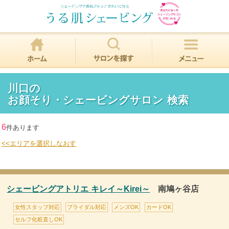
川口の
お顔そり・シェービングサロン 検索
6
件あります
<<エリアを選択しなおす
シェービングアトリエ キレイ～Kirei～
南鳩ヶ谷店
女性スタッフ対応
ブライダル対応
メンズOK
カードOK
セルフ化粧直しOK