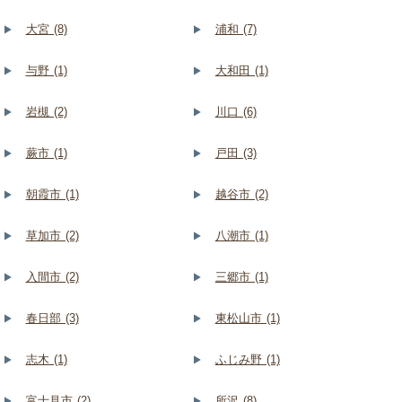
大宮 (8)
浦和 (7)
与野 (1)
大和田 (1)
岩槻 (2)
川口 (6)
蕨市 (1)
戸田 (3)
朝霞市 (1)
越谷市 (2)
草加市 (2)
八潮市 (1)
入間市 (2)
三郷市 (1)
春日部 (3)
東松山市 (1)
志木 (1)
ふじみ野 (1)
富士見市 (2)
所沢 (8)