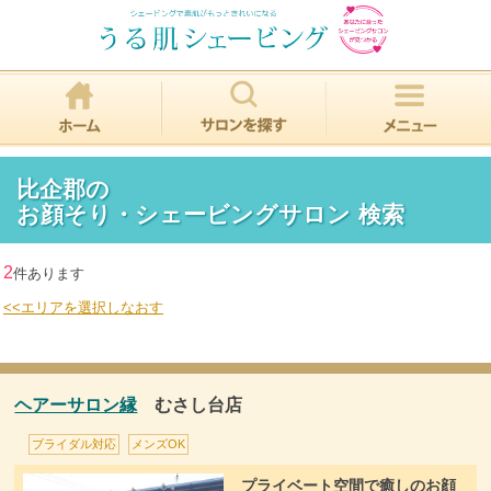
比企郡の
お顔そり・シェービングサロン 検索
2
件あります
<<エリアを選択しなおす
ヘアーサロン縁
むさし台店
ブライダル対応
メンズOK
プライベート空間で癒しのお顔