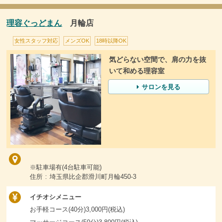
理容ぐっどまん
月輪店
女性スタッフ対応
メンズOK
18時以降OK
気どらない空間で、肩の力を抜
いて和める理容室
サロンを見る
※駐車場有(4台駐車可能)
住所 : 埼玉県比企郡滑川町月輪450-3
イチオシメニュー
お手軽コース(40分)3,000円(税込)