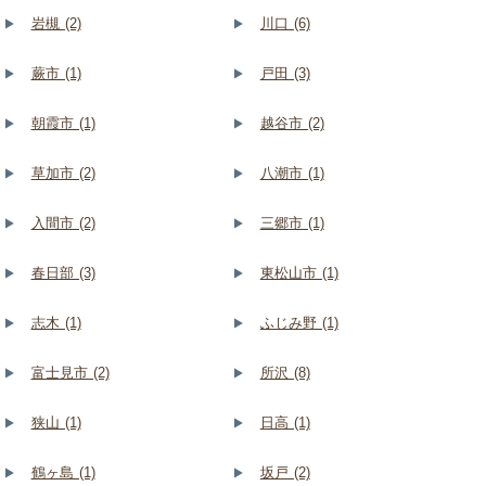
岩槻 (2)
川口 (6)
蕨市 (1)
戸田 (3)
朝霞市 (1)
越谷市 (2)
草加市 (2)
八潮市 (1)
入間市 (2)
三郷市 (1)
春日部 (3)
東松山市 (1)
志木 (1)
ふじみ野 (1)
富士見市 (2)
所沢 (8)
狭山 (1)
日高 (1)
鶴ヶ島 (1)
坂戸 (2)