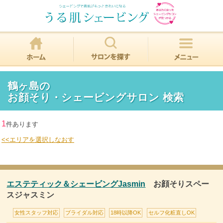
鶴ヶ島の
お顔そり・シェービングサロン 検索
1
件あります
<<エリアを選択しなおす
エステティック＆シェービングJasmin
お顔そりスペー
スジャスミン
女性スタッフ対応
ブライダル対応
18時以降OK
セルフ化粧直しOK