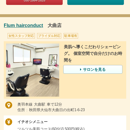
050-1864-2628
Flum hairconduct
大曲店
女性スタッフ対応
ブライダル対応
駐車場有
美肌へ導くこだわりシェービン
グ。 個室空間で自分だけのお時
間を
サロンを見る
奥羽本線 大曲駅 車で12分
住所 : 秋田県大仙市大曲日の出町1-6-23
イチオシメニュー
ツルツル美肌コース(60分)3,500円(税込)