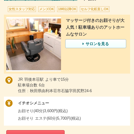
女性スタッフ対応
メンズOK
18時以降OK
セルフ化粧直しOK
マッサージ付きのお顔そりが大
人気！駐車場ありのアットホー
ムなサロン
サロンを見る
JR 羽後本荘駅 より車で15分
駐車場台数 6台
住所 : 秋田県由利本荘市石脇字田尻野24-6
イチオシメニュー
お顔そり(40分)3,600円(税込)
お顔そり エステ(60分)5,700円(税込)