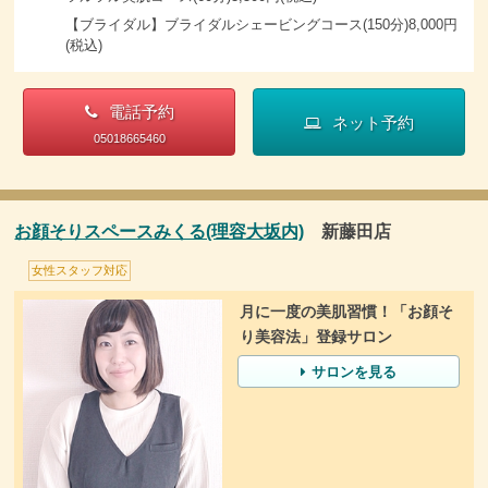
【ブライダル】ブライダルシェービングコース(150分)8,000円
(税込)
電話予約
ネット予約
05018665460
お顔そりスペースみくる(理容大坂内)
新藤田店
女性スタッフ対応
月に一度の美肌習慣！「お顔そ
り美容法」登録サロン
サロンを見る