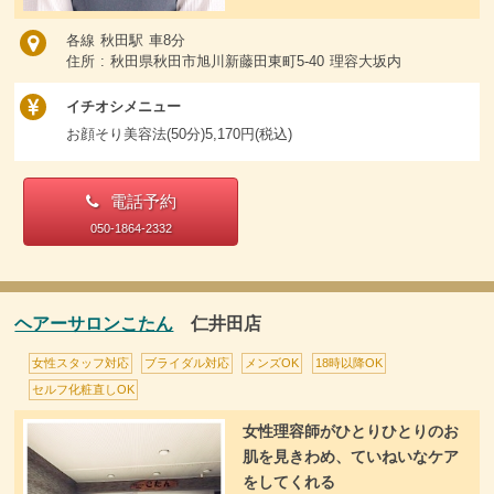
各線 秋田駅 車8分
住所 : 秋田県秋田市旭川新藤田東町5-40 理容大坂内
イチオシメニュー
お顔そり美容法(50分)5,170円(税込)
電話予約
050-1864-2332
ヘアーサロンこたん
仁井田店
女性スタッフ対応
ブライダル対応
メンズOK
18時以降OK
セルフ化粧直しOK
女性理容師がひとりひとりのお
肌を見きわめ、ていねいなケア
をしてくれる