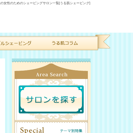
の女性のためのシェービングサロン一覧[うる肌シェービング]