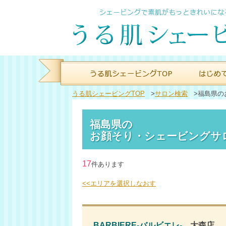
うる肌シェービングTOP
>
サロン検索
>
福島県の
福島県の
お顔そり・シェービングサ
17
件あります
<<エリアを選択しなおす
BARBIERE-バルビエレ-
大森店