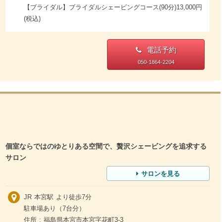
【ブライダル】ブライダルシェービングコース(90分)13,000円
(税込)
電話予約
050-1864-2204
個室ならではのゆとりある空間で、贅沢シェービングを追求する
サロン
サロンを見る
JR 本宮駅 より徒歩7分
駐車場あり（7台分）
住所 : 福島県本宮市本宮字花町3-3