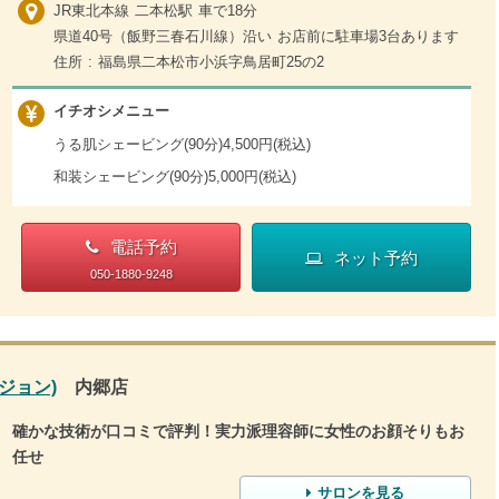
JR東北本線 二本松駅 車で18分
県道40号（飯野三春石川線）沿い お店前に駐車場3台あります
住所 : 福島県二本松市小浜字鳥居町25の2
イチオシメニュー
うる肌シェービング(90分)4,500円(税込)
和装シェービング(90分)5,000円(税込)
電話予約
ネット予約
050-1880-9248
ビジョン)
内郷店
確かな技術が口コミで評判！実力派理容師に女性のお顔そりもお
任せ
サロンを見る