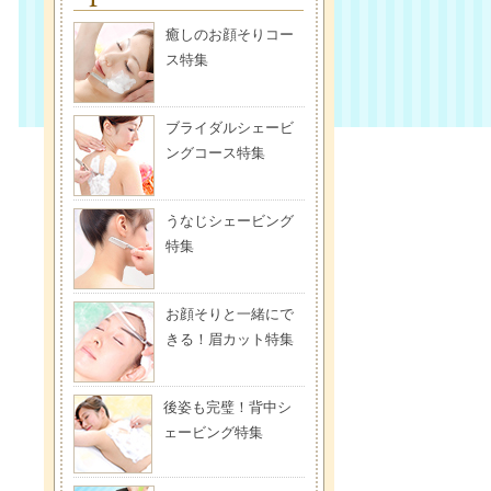
癒しのお顔そりコー
ス特集
ブライダルシェービ
ングコース特集
うなじシェービング
特集
お顔そりと一緒にで
きる！眉カット特集
後姿も完璧！背中シ
ェービング特集