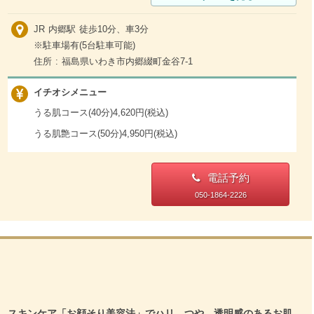
JR 内郷駅 徒歩10分、車3分
※駐車場有(5台駐車可能)
住所 : 福島県いわき市内郷綴町金谷7-1
イチオシメニュー
うる肌コース(40分)4,620円(税込)
うる肌艶コース(50分)4,950円(税込)
電話予約
050-1864-2226
スキンケア「お顔そり美容法」でハリ、つや、透明感のあるお肌