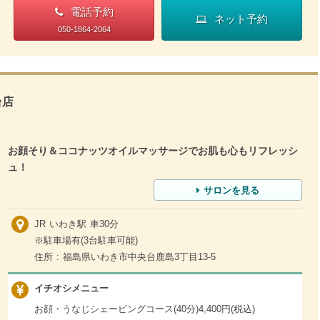
電話予約
ネット予約
050-1864-2064
店
お顔そり＆ココナッツオイルマッサージでお肌も心もリフレッシ
ュ！
サロンを見る
JR いわき駅 車30分
※駐車場有(3台駐車可能)
住所 : 福島県いわき市中央台鹿島3丁目13-5
イチオシメニュー
お顔・うなじシェービングコース(40分)4,400円(税込)