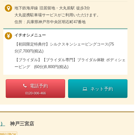
地下鉄海岸線 旧居留地・大丸前駅 徒歩3分
大丸提携駐車場サービスがご利用いただけます。
住所 : 兵庫県神戸市中央区明石町47番地
イチオシメニュー
【初回限定特典付】シルクスキンシェービングコース(75
分)7,700円(税込)
【ブライダル】【ブライダル専門】ブライダル体験 ボディシェ
ービング (60分)8,800円(税込)
電話予約
ネット予約
0120-006-466
ソ）
神戸三宮店
18時以降OK