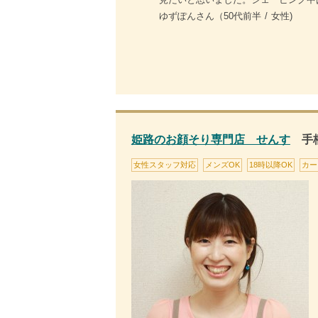
ゆずぽんさん（50代前半 / 女性)
姫路のお顔そり専門店 せんす
手
女性スタッフ対応
メンズOK
18時以降OK
カー