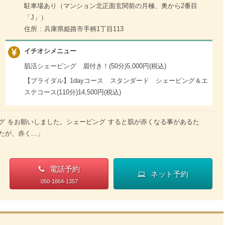
駐車場あり（マンション北正面玄関前の月極、奥から2番目
「J」）
住所 : 兵庫県姫路市手柄1丁目113
イチオシメニュー
肌活シェービング 眉付き！(50分)5,000円(税込)
【ブライダル】1dayコース スタンダード シェービング＆エ
ステコース(110分)14,500円(税込)
グ をお願いしました。シェービング すると肌が赤くなる事があるた
が、赤く...」
電話予約
ネット予約
050-1864-1357