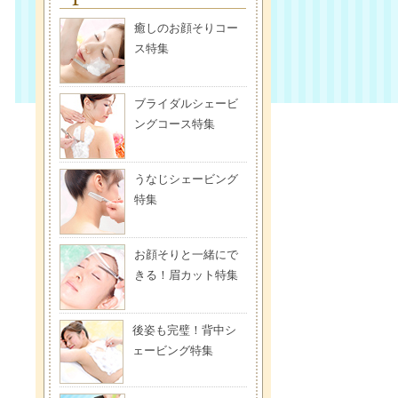
癒しのお顔そりコー
ス特集
ブライダルシェービ
ングコース特集
うなじシェービング
特集
お顔そりと一緒にで
きる！眉カット特集
後姿も完璧！背中シ
ェービング特集