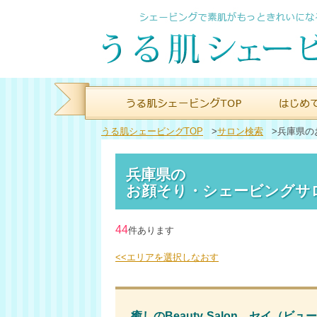
うる肌シェービングTOP
>
サロン検索
>
兵庫県の
兵庫県の
お顔そり・シェービングサ
44
件あります
<<エリアを選択しなおす
癒しのBeauty Salon セイ（ビ