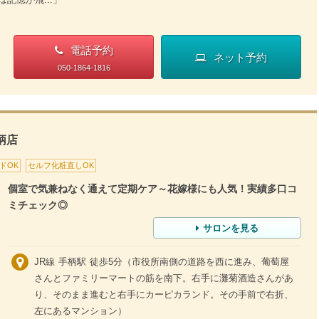
電話予約
ネット予約
050-1864-1816
柄店
ドOK
セルフ化粧直しOK
個室で気兼ねなく通えて定期ケア～花嫁様にも人気！実績多口コ
ミチェック◎
サロンを見る
JR線 手柄駅 徒歩5分（市役所南側の道路を西に進み、葡萄屋
さんとファミリーマートの筋を南下。右手に灘菊酒造さんがあ
り、そのまま進むと右手にカーピカランド。その手前で右折、
左にあるマンション）