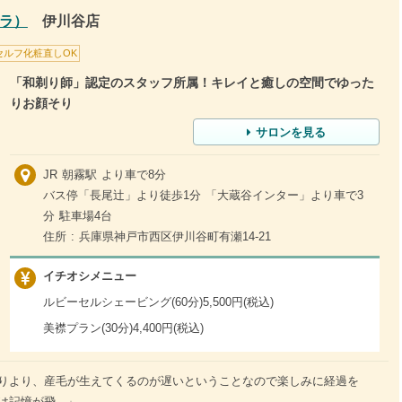
ソラ）
伊川谷店
セルフ化粧直しOK
「和剃り師」認定のスタッフ所属！キレイと癒しの空間でゆった
りお顔そり
サロンを見る
JR 朝霧駅 より車で8分
バス停「長尾辻」より徒歩1分 「大蔵谷インター」より車で3
分 駐車場4台
住所 : 兵庫県神戸市西区伊川谷町有瀬14-21
イチオシメニュー
ルビーセルシェービング(60分)5,500円(税込)
美襟プラン(30分)4,400円(税込)
りより、産毛が生えてくるのが遅いということなので楽しみに経過を
記憶が飛...」