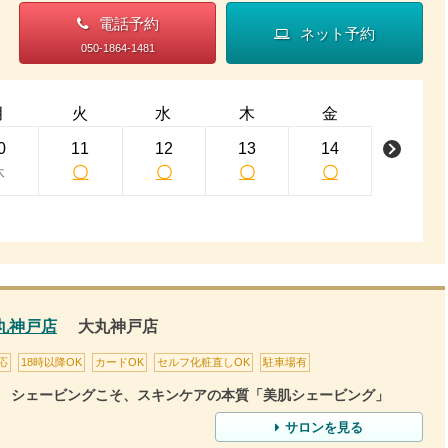
電話予約
ネット予約
050-1864-1481
月
火
水
木
金
0
11
12
13
14
休
〇
〇
〇
〇
丸神戸店
大丸神戸店
応
18時以降OK
カードOK
セルフ化粧直しOK
駐車場有
シェービングこそ、スキンケアの本質「美肌シェービング」
サロンを見る