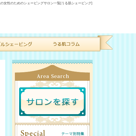
の女性のためのシェービングサロン一覧[うる肌シェービング]