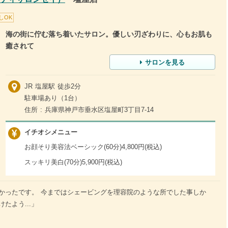
しOK
海の街に佇む落ち着いたサロン。優しい刃ざわりに、心もお肌も
癒されて
サロンを見る
JR 塩屋駅 徒歩2分
駐車場あり（1台）
住所 : 兵庫県神戸市垂水区塩屋町3丁目7-14
イチオシメニュー
お顔そり美容法ベーシック(60分)4,800円(税込)
スッキリ美白(70分)5,900円(税込)
かったです。 今まではシェービングを理容院のような所でした事しか
たよう...」