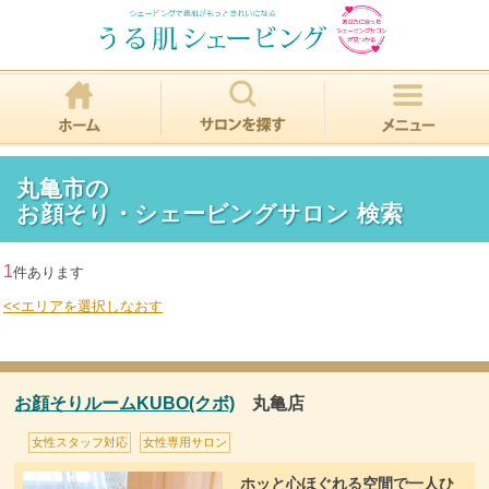
丸亀市の
お顔そり・シェービングサロン 検索
1
件あります
<<エリアを選択しなおす
お顔そりルームKUBO(クボ)
丸亀店
女性スタッフ対応
女性専用サロン
ホッと心ほぐれる空間で一人ひ