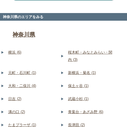
神奈川県のエリアをみる
神奈川県
横浜 (6)
桜木町・みなとみらい・関
内 (3)
元町・石川町 (1)
新横浜・菊名 (1)
大和・二俣川 (4)
保土ヶ谷 (1)
日吉 (2)
武蔵小杉 (1)
溝の口 (2)
青葉台・あざみ野 (6)
たまプラーザ (1)
長津田 (2)