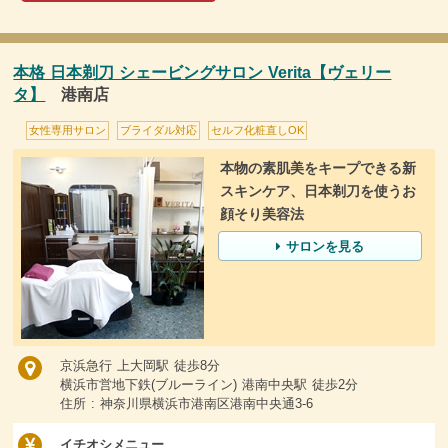
本格 日本剃刀 シェービングサロン Verita【ヴェリー
タ】
港南店
女性専用サロン
ブライダル対応
セルフ化粧直しOK
本物の素肌美をキープできる新
スキンケア、日本剃刀を使うお
顔そり美容法
サロンを見る
京浜急行 上大岡駅 徒歩8分
横浜市営地下鉄(ブルーライン) 港南中央駅 徒歩2分
住所 : 神奈川県横浜市港南区港南中央通3-6
イチオシメニュー