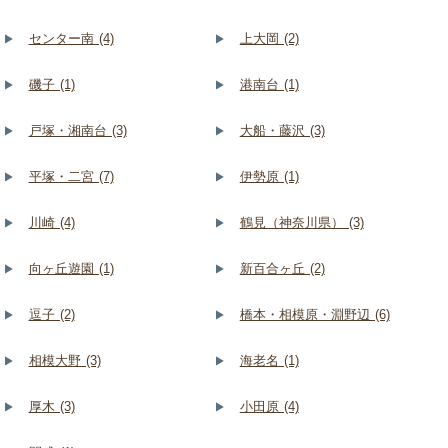
センター南 (4)
上大岡 (2)
磯子 (1)
港南台 (1)
戸塚・湘南台 (3)
大船・藤沢 (3)
平塚・二宮 (7)
伊勢原 (1)
川崎 (4)
鶴見（神奈川県） (3)
向ヶ丘遊園 (1)
新百合ヶ丘 (2)
逗子 (2)
橋本・相模原・淵野辺 (6)
相模大野 (3)
海老名 (1)
厚木 (3)
小田原 (4)