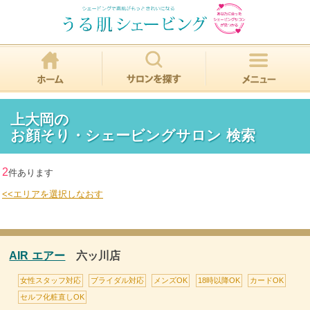
上大岡の
お顔そり・シェービングサロン 検索
2
件あります
<<エリアを選択しなおす
AIR エアー
六ッ川店
女性スタッフ対応
ブライダル対応
メンズOK
18時以降OK
カードOK
セルフ化粧直しOK