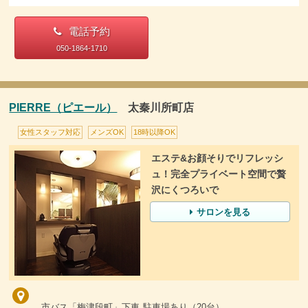
電話予約
050-1864-1710
PIERRE（ピエール）
太秦川所町店
女性スタッフ対応
メンズOK
18時以降OK
エステ&お顔そりでリフレッシ
ュ！完全プライベート空間で贅
沢にくつろいで
サロンを見る
市バス「梅津段町」下車 駐車場あり（20台）