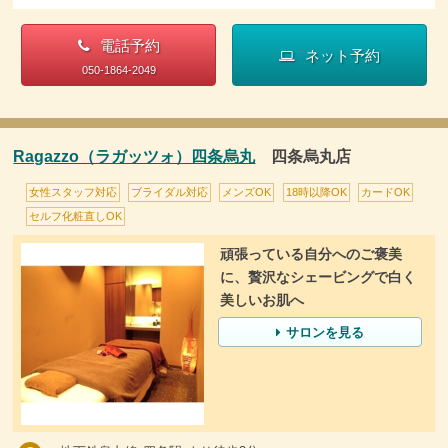
電話予約
ネット予約
050-1864-2049
Ragazzo（ラガッツォ）四条烏丸
四条烏丸店
女性スタッフ対応
ブライダル対応
メンズOK
18時以降OK
カードOK
セルフ化粧直しOK
頑張っている自分へのご褒美
に、贅沢なシェービングで白く
美しいお肌へ
サロンを見る