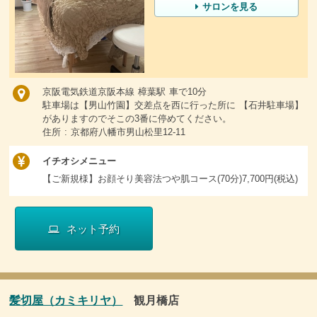
サロンを見る
京阪電気鉄道京阪本線 樟葉駅 車で10分
駐車場は【男山竹園】交差点を西に行った所に 【石井駐車場】
がありますのでそこの3番に停めてください。
住所 : 京都府八幡市男山松里12-11
イチオシメニュー
【ご新規様】お顔そり美容法つや肌コース(70分)7,700円(税込)
ネット予約
髪切屋（カミキリヤ）
観月橋店