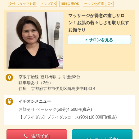
女性スタッフ対応
メンズOK
18時以降OK
セルフ化粧直しOK
マッサージが得意の癒しサロ
ン！お肌の若々しさを取り戻す
お顔そり
サロンを見る
京阪宇治線 観月橋駅 より徒歩8分
駐車場あり（2台）
住所 : 京都府京都市伏見区向島庚申町30-4
イチオシメニュー
お顔そり ベーシック(50分)4,500円(税込)
【ブライダル】ブライダルコース(90分)10,000円(税込)
電話予約