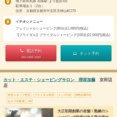
地下鉄烏丸線 四条駅 より徒歩3分
駐車場あり（2台）
住所 : 京都府京都市中京区天神山町279
イチオシメニュー
フェイシャルシェービング(80分)11,000円(税込)
【ブライダル】ブライダルシェービング(150分)22,000円(税込)
電話予約
ネット予約
050-1864-1593
カット・エステ・シェービングサロン 理容加藤
京田辺
店
女性スタッフ対応
ブライダル対応
メンズOK
18時以降OK
セルフ化粧直しOK
大正初期創業の老舗！熟練のシ