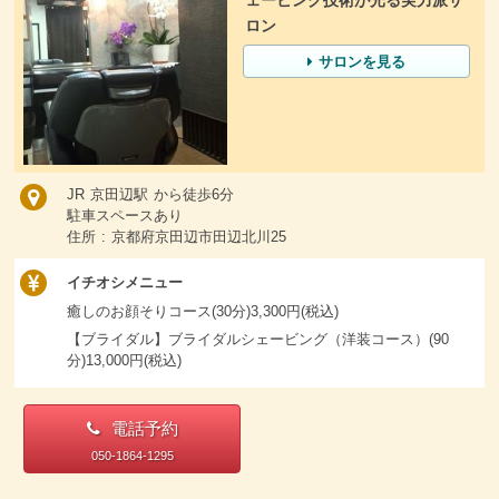
ェービング技術が光る実力派サ
ロン
サロンを見る
JR 京田辺駅 から徒歩6分
駐車スペースあり
住所 : 京都府京田辺市田辺北川25
イチオシメニュー
癒しのお顔そりコース(30分)3,300円(税込)
【ブライダル】ブライダルシェービング（洋装コース）(90
分)13,000円(税込)
電話予約
050-1864-1295