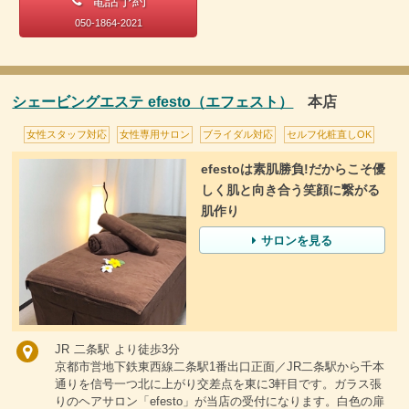
電話予約
050-1864-2021
シェービングエステ efesto（エフェスト）
本店
女性スタッフ対応
女性専用サロン
ブライダル対応
セルフ化粧直しOK
efestoは素肌勝負!だからこそ優
しく肌と向き合う笑顔に繋がる
肌作り
サロンを見る
JR 二条駅 より徒歩3分
京都市営地下鉄東西線二条駅1番出口正面／JR二条駅から千本
通りを信号一つ北に上がり交差点を東に3軒目です。ガラス張
りのヘアサロン「efesto」が当店の受付になります。白色の扉