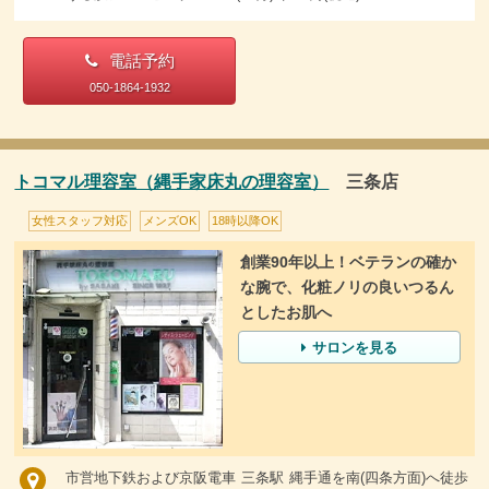
電話予約
050-1864-1932
トコマル理容室（縄手家床丸の理容室）
三条店
女性スタッフ対応
メンズOK
18時以降OK
創業90年以上！ベテランの確か
な腕で、化粧ノリの良いつるん
としたお肌へ
サロンを見る
市営地下鉄および京阪電車 三条駅 縄手通を南(四条方面)へ徒歩