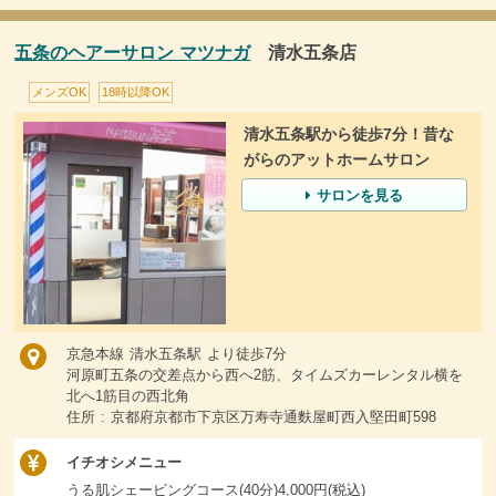
五条のヘアーサロン マツナガ
清水五条店
メンズOK
18時以降OK
清水五条駅から徒歩7分！昔な
がらのアットホームサロン
サロンを見る
京急本線 清水五条駅 より徒歩7分
河原町五条の交差点から西へ2筋、タイムズカーレンタル横を
北へ1筋目の西北角
住所 : 京都府京都市下京区万寿寺通麩屋町西入堅田町598
イチオシメニュー
うる肌シェービングコース(40分)4,000円(税込)