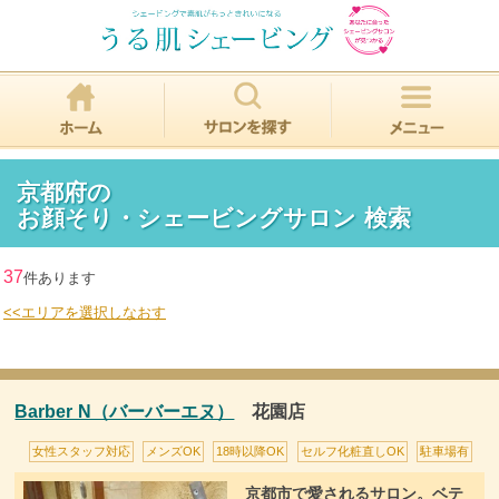
京都府の
お顔そり・シェービングサロン 検索
37
件あります
<<エリアを選択しなおす
Barber N（バーバーエヌ）
花園店
女性スタッフ対応
メンズOK
18時以降OK
セルフ化粧直しOK
駐車場有
京都市で愛されるサロン。ベテ