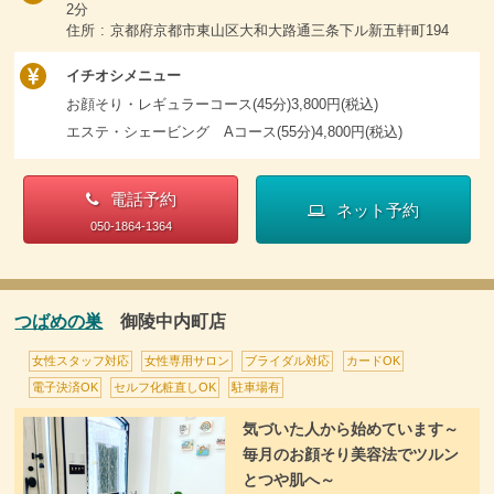
2分
住所 : 京都府京都市東山区大和大路通三条下ル新五軒町194
イチオシメニュー
お顔そり・レギュラーコース(45分)3,800円(税込)
エステ・シェービング Aコース(55分)4,800円(税込)
電話予約
ネット予約
050-1864-1364
つばめの巣
御陵中内町店
女性スタッフ対応
女性専用サロン
ブライダル対応
カードOK
電子決済OK
セルフ化粧直しOK
駐車場有
気づいた人から始めています～
毎月のお顔そり美容法でツルン
とつや肌へ～