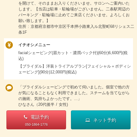
を開けて、そのままお入りくださいませ。サロンへご案内いた
します。【当店は駐車・駐輪場がございません。二条駅周辺の
パーキング・駐輪場に止めてご来店くださいませ。よろしくお
願い致します。】
住所 : 京都府京都市中京区千本押小路東入ル北聖町68リシェス二
条1F
イチオシメニュー
facialシェービング(眉カット・濃潤パック付)(60分)6,600円(税
込)
【ブライダル】洋装トライアルプラン[フェイシャル＋ボディシ
ェービング](90分)12,000円(税込)
「ブライダルシェービングで初めて伺いました。個室で他の方
が気になることもなく利用できました。スチームを当てながら
の施術、気持ちよかったです。...」
ひなさん（20代後半 / 女性)
電話予約
ネット予約
050-1864-1776