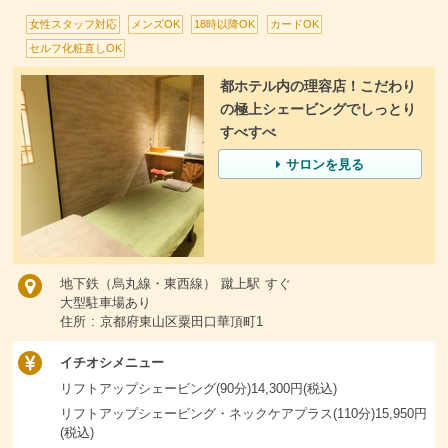
女性スタッフ対応
メンズOK
18時以降OK
カードOK
セルフ化粧直しOK
都ホテル内の理容店！こだわり
の極上シェービングでしっとり
すべすべ
サロンを見る
地下鉄（烏丸線・東西線） 蹴上駅 すぐ
大型駐車場あり
住所 : 京都府東山区粟田口華頂町1
イチオシメニュー
リフトアップシェービング(90分)14,300円(税込)
リフトアップシェービング・ネックケアプラス(110分)15,950円
(税込)