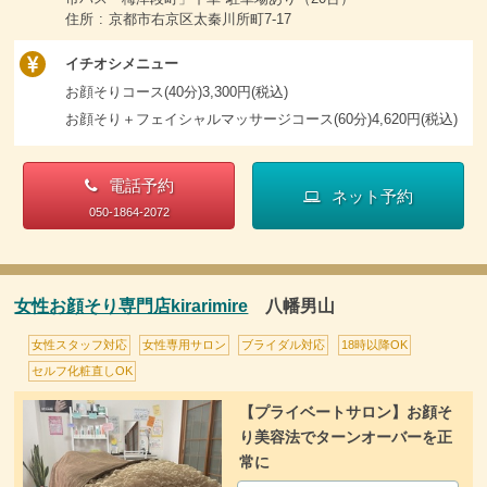
住所 : 京都市右京区太秦川所町7-17
イチオシメニュー
お顔そりコース(40分)3,300円(税込)
お顔そり＋フェイシャルマッサージコース(60分)4,620円(税込)
電話予約
ネット予約
050-1864-2072
女性お顔そり専門店kirarimire
八幡男山
女性スタッフ対応
女性専用サロン
ブライダル対応
18時以降OK
セルフ化粧直しOK
【プライベートサロン】お顔そ
り美容法でターンオーバーを正
常に