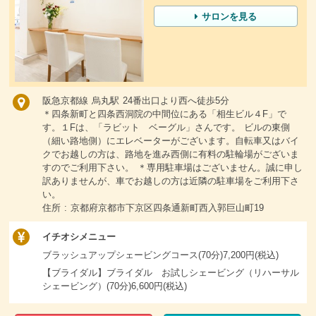
サロンを見る
阪急京都線 烏丸駅 24番出口より西へ徒歩5分
＊四条新町と四条西洞院の中間位にある「相生ビル４F」で
す。１Fは、「ラビット ベーグル」さんです。 ビルの東側
（細い路地側）にエレベーターがございます。自転車又はバイ
クでお越しの方は、路地を進み西側に有料の駐輪場がございま
すのでご利用下さい。 ＊専用駐車場はございません。誠に申し
訳ありませんが、車でお越しの方は近隣の駐車場をご利用下さ
い。
住所 : 京都府京都市下京区四条通新町西入郭巨山町19
イチオシメニュー
ブラッシュアップシェービングコース(70分)7,200円(税込)
【ブライダル】ブライダル お試しシェービング（リハーサル
シェービング）(70分)6,600円(税込)