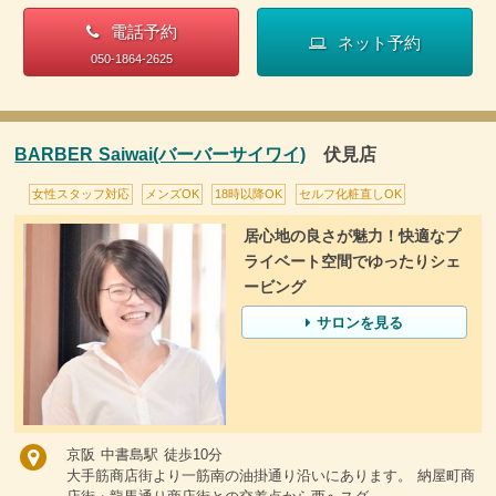
電話予約
ネット予約
050-1864-2625
BARBER Saiwai(バーバーサイワイ)
伏見店
女性スタッフ対応
メンズOK
18時以降OK
セルフ化粧直しOK
居心地の良さが魅力！快適なプ
ライベート空間でゆったりシェ
ービング
サロンを見る
京阪 中書島駅 徒歩10分
大手筋商店街より一筋南の油掛通り沿いにあります。 納屋町商