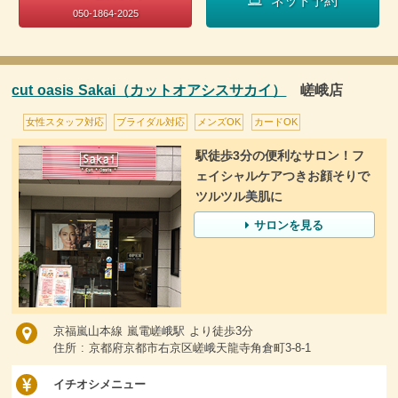
ネット予約
050-1864-2025
cut oasis Sakai（カットオアシスサカイ）
嵯峨店
女性スタッフ対応
ブライダル対応
メンズOK
カードOK
駅徒歩3分の便利なサロン！フ
ェイシャルケアつきお顔そりで
ツルツル美肌に
サロンを見る
京福嵐山本線 嵐電嵯峨駅 より徒歩3分
住所 : 京都府京都市右京区嵯峨天龍寺角倉町3-8-1
イチオシメニュー