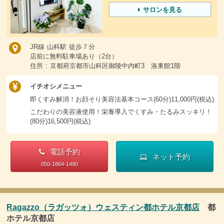
サロンを見る
JR線 山科駅 徒歩７分
店前に無料駐車場あり（2台）
住所 : 京都府京都市山科区御陵中内町3 洛東館1階
イチオシメニュー
即くすみ解消！お顔そり美容法基本コース(60分)11,000円(税込)
こだわりの美容液使用！栄養導入でくすみ・たるみスッキリ！
(80分)16,500円(税込)
電話予約
ネット予約
050-1864-1490
Ragazzo（ラガッツォ）ウェスティン都ホテル京都店
都
ホテル京都店