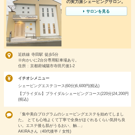
の実力派シェービングサロン。
サロンを見る
近鉄線 寺田駅 徒歩5分
※向かいに2台分専用駐車場あり。
住所 : 京都府城陽市寺田尺後1-2
イチオシメニュー
シェービングエステコース(60分)6,600円(税込)
【ブライダル】ブライダルシェービングコース(220分)24,200円
(税込)
「集中美白プログラムのシェービングエステを始めてしまし
た。 とても心地よくて丁寧で全身がほぐれるくらい気持ち良
い。エステ後も肌がうるおい、触...」
AKIRAさん（40代後半 / 女性)