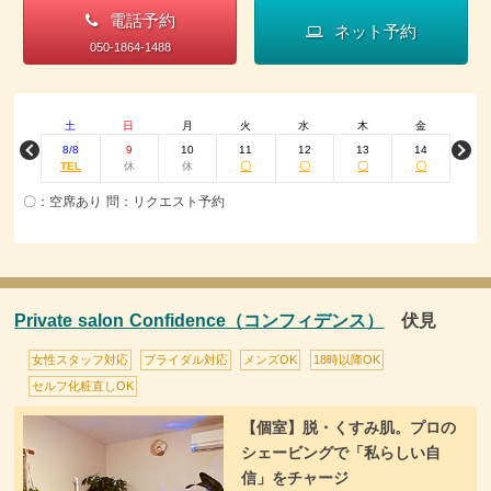
電話予約
ネット予約
050-1864-1488
土
日
月
火
水
木
金
8/8
9
10
11
12
13
14
TEL
休
休
〇
〇
〇
〇
〇：空席あり 問：リクエスト予約
Private salon Confidence（コンフィデンス）
伏見
女性スタッフ対応
ブライダル対応
メンズOK
18時以降OK
セルフ化粧直しOK
【個室】脱・くすみ肌。プロの
シェービングで「私らしい自
信」をチャージ