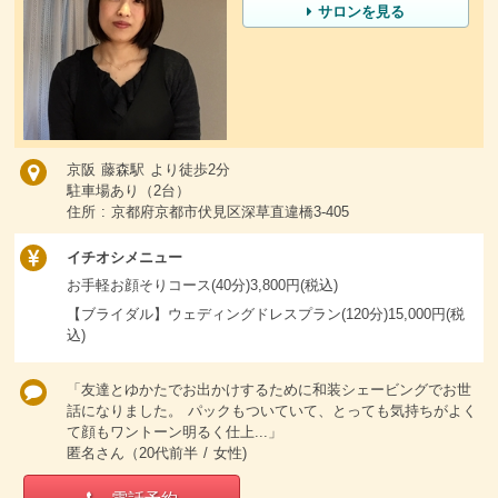
サロンを見る
京阪 藤森駅 より徒歩2分
駐車場あり（2台）
住所 : 京都府京都市伏見区深草直違橋3-405
イチオシメニュー
お手軽お顔そりコース(40分)3,800円(税込)
【ブライダル】ウェディングドレスプラン(120分)15,000円(税
込)
「友達とゆかたでお出かけするために和装シェービングでお世
話になりました。 パックもついていて、とっても気持ちがよく
て顔もワントーン明るく仕上...」
匿名さん（20代前半 / 女性)