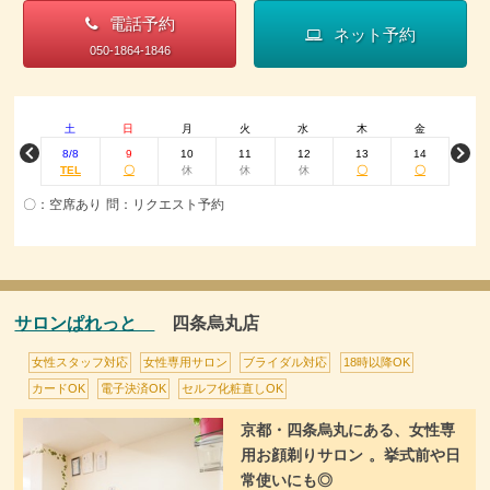
電話予約
ネット予約
050-1864-1846
土
日
月
火
水
木
金
8/8
9
10
11
12
13
14
TEL
〇
休
休
休
〇
〇
〇：空席あり 問：リクエスト予約
サロンぱれっと
四条烏丸店
女性スタッフ対応
女性専用サロン
ブライダル対応
18時以降OK
カードOK
電子決済OK
セルフ化粧直しOK
京都・四条烏丸にある、女性専
用お顔剃りサロン 。挙式前や日
常使いにも◎