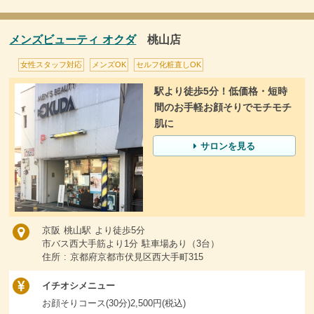
メンズビューティ オクダ
桃山店
女性スタッフ対応
メンズOK
セルフ化粧直しOK
駅より徒歩5分！低価格・短時
間のお手軽お顔そりでモチモチ
肌に
サロンを見る
京阪 桃山駅 より徒歩5分
市バス西大手筋より1分 駐車場あり（3台）
住所 : 京都府京都市伏見区西大手町315
イチオシメニュー
お顔そりコース(30分)2,500円(税込)