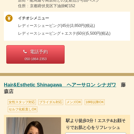
店街・龍馬通り商店街との交差点から西へスグ
住所 : 京都府伏見区下油掛町152
イチオシメニュー
レディースシェービング(45分)3,850円(税込)
レディースシェービング＋エステ(60分)5,500円(税込)
電話予約
050-1864-2353
Hair&Esthetic Shinagawa ヘアーサロン シナガワ
藤
森店
女性スタッフ対応
ブライダル対応
メンズOK
18時以降OK
セルフ化粧直しOK
駅より徒歩3分！エステ&お顔そ
りでお肌と心をリフレッシュ