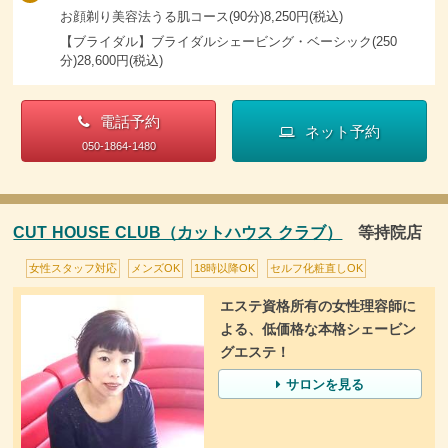
お顔剃り美容法うる肌コース(90分)8,250円(税込)
【ブライダル】ブライダルシェービング・ベーシック(250
分)28,600円(税込)
電話予約
ネット予約
050-1864-1480
CUT HOUSE CLUB（カットハウス クラブ）
等持院店
女性スタッフ対応
メンズOK
18時以降OK
セルフ化粧直しOK
エステ資格所有の女性理容師に
よる、低価格な本格シェービン
グエステ！
サロンを見る