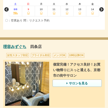
土
日
月
火
水
木
金
8/8
9
10
11
12
13
14
TEL
〇
〇
〇
〇
〇
〇
〇：空席あり 問：リクエスト予約
理容みずぐち
四条店
女性スタッフ対応
ブライダル対応
メンズOK
18時以降OK
個室完備！アクセス良好！お買
い物帰りにスっと通える、京都
市の街中サロン
サロンを見る