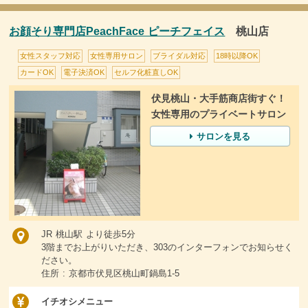
お顔そり専門店PeachFace ピーチフェイス
桃山店
女性スタッフ対応
女性専用サロン
ブライダル対応
18時以降OK
カードOK
電子決済OK
セルフ化粧直しOK
伏見桃山・大手筋商店街すぐ！
女性専用のプライベートサロン
サロンを見る
JR 桃山駅 より徒歩5分
3階までお上がりいただき、303のインターフォンでお知らせく
ださい。
住所 : 京都市伏見区桃山町鍋島1-5
イチオシメニュー