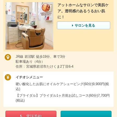
アットホームなサロンで美肌ケ
ア。透明感のあるうるおい肌
に！
サロンを見る
JR線 岩沼駅 徒歩19分、車で3分
駐車場あり（4台）
住所 : 宮城県岩沼市たけくま2丁目6-4
イチオシメニュー
硬い酸化したお肌にオイルケアシェービング(60分)9,900円(税
込)
【ブライダル】ブライダル1ヶ月前お試しコース(60分)7,700円
(税込)
電話予約