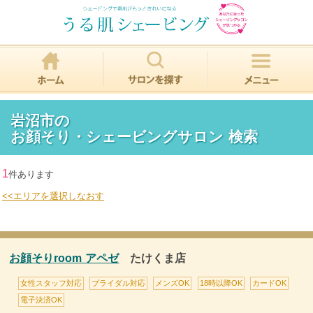
岩沼市の
お顔そり・シェービングサロン 検索
1
件あります
<<エリアを選択しなおす
お顔そりroom アペゼ
たけくま店
女性スタッフ対応
ブライダル対応
メンズOK
18時以降OK
カードOK
電子決済OK