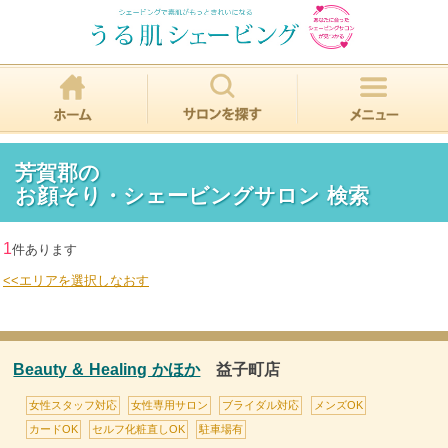
芳賀郡の
お顔そり・シェービングサロン 検索
1
件あります
<<エリアを選択しなおす
Beauty & Healing かほか
益子町店
女性スタッフ対応
女性専用サロン
ブライダル対応
メンズOK
カードOK
セルフ化粧直しOK
駐車場有