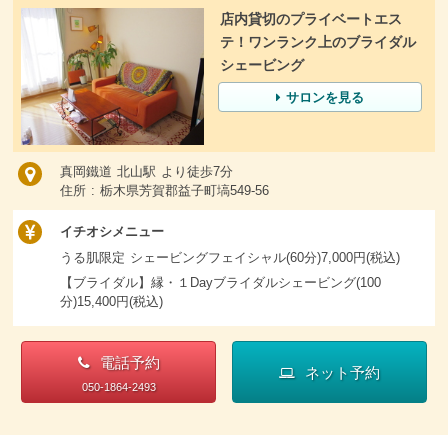
店内貸切のプライベートエス
テ！ワンランク上のブライダル
シェービング
サロンを見る
真岡鐵道 北山駅 より徒歩7分
住所 : 栃木県芳賀郡益子町塙549-56
イチオシメニュー
うる肌限定 シェービングフェイシャル(60分)7,000円(税込)
【ブライダル】縁・１Dayブライダルシェービング(100
分)15,400円(税込)
電話予約
ネット予約
050-1864-2493