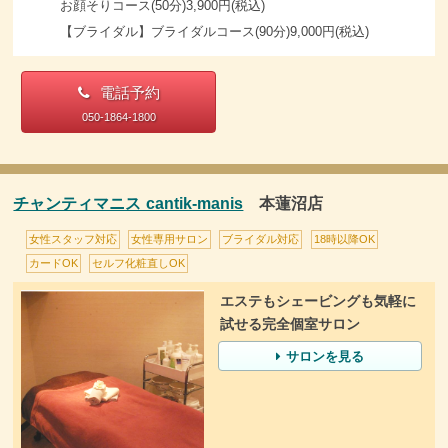
お顔そりコース(50分)3,900円(税込)
【ブライダル】ブライダルコース(90分)9,000円(税込)
電話予約
050-1864-1800
チャンティマニス cantik-manis
本蓮沼店
女性スタッフ対応
女性専用サロン
ブライダル対応
18時以降OK
カードOK
セルフ化粧直しOK
エステもシェービングも気軽に
試せる完全個室サロン
サロンを見る