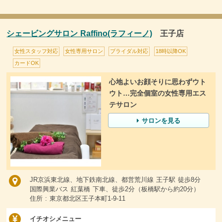
シェービングサロン Raffino(ラフィーノ)
王子店
女性スタッフ対応
女性専用サロン
ブライダル対応
18時以降OK
カードOK
心地よいお顔そりに思わずウト
ウト…完全個室の女性専用エス
テサロン
サロンを見る
JR京浜東北線、地下鉄南北線、都営荒川線 王子駅 徒歩8分
国際興業バス 紅葉橋 下車、徒歩2分（板橋駅から約20分）
住所 : 東京都北区王子本町1-9-11
イチオシメニュー