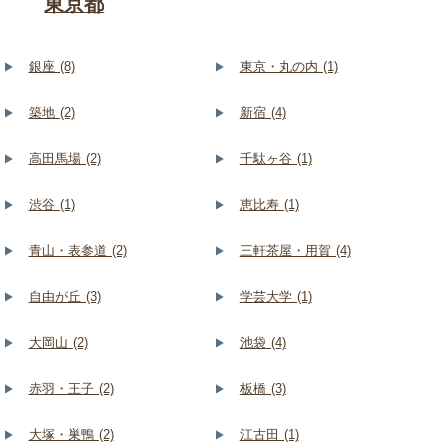
東京都
銀座 (8)
東京・丸の内 (1)
築地 (2)
新宿 (4)
高田馬場 (2)
千駄ヶ谷 (1)
渋谷 (1)
恵比寿 (1)
青山・表参道 (2)
三軒茶屋・用賀 (4)
自由が丘 (3)
学芸大学 (1)
大岡山 (2)
池袋 (4)
赤羽・王子 (2)
板橋 (3)
大塚・巣鴨 (2)
江古田 (1)