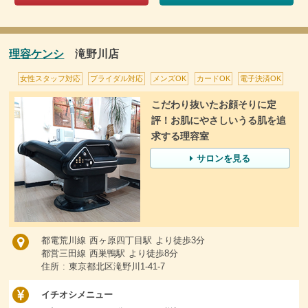
理容ケンシ
滝野川店
女性スタッフ対応
ブライダル対応
メンズOK
カードOK
電子決済OK
こだわり抜いたお顔そりに定
評！お肌にやさしいうる肌を追
求する理容室
サロンを見る
都電荒川線 西ヶ原四丁目駅 より徒歩3分
都営三田線 西巣鴨駅 より徒歩8分
住所 : 東京都北区滝野川1-41-7
イチオシメニュー