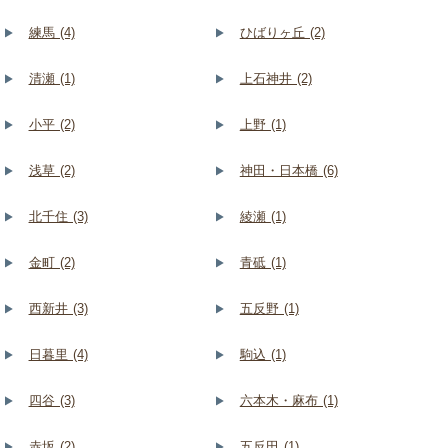
練馬 (4)
ひばりヶ丘 (2)
清瀬 (1)
上石神井 (2)
小平 (2)
上野 (1)
浅草 (2)
神田・日本橋 (6)
北千住 (3)
綾瀬 (1)
金町 (2)
青砥 (1)
西新井 (3)
五反野 (1)
日暮里 (4)
駒込 (1)
四谷 (3)
六本木・麻布 (1)
赤坂 (2)
五反田 (1)