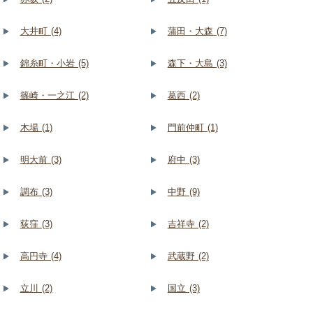
大井町 (4)
蒲田・大森 (7)
錦糸町・小岩 (5)
森下・大島 (3)
篠崎・一之江 (2)
葛西 (2)
木場 (1)
門前仲町 (1)
明大前 (3)
府中 (3)
調布 (3)
中野 (9)
荻窪 (3)
吉祥寺 (2)
高円寺 (4)
武蔵野 (2)
立川 (2)
国立 (3)