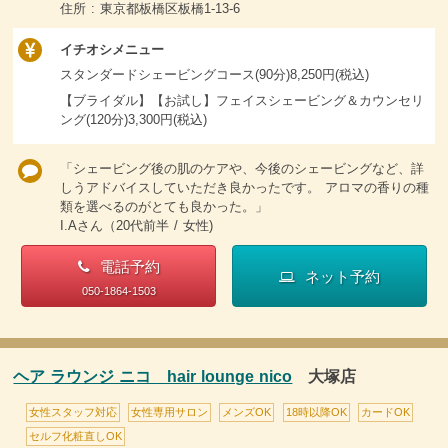
住所 : 東京都板橋区板橋1-13-6
イチオシメニュー
スタンダードシェービングコース(90分)8,250円(税込)
【ブライダル】【お試し】フェイスシェービング＆カウンセリ
ング(120分)3,300円(税込)
「シェービング後の肌のケアや、今後のシェービングなど、詳
しうアドバイスしていただき良かったです。 アロマの香りの種
類を選べるのがとても良かった。」
I.Aさん（20代前半 / 女性)
電話予約
ネット予約
050-1864-1503
ヘア ラウンジ ニコ hair lounge nico
大塚店
女性スタッフ対応
女性専用サロン
メンズOK
18時以降OK
カードOK
セルフ化粧直しOK