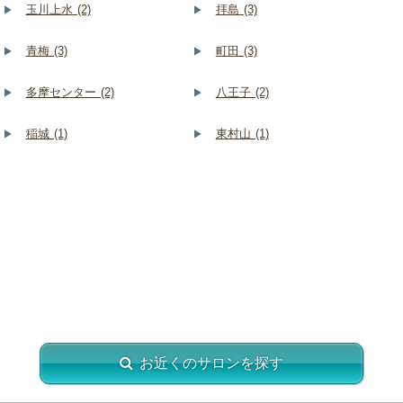
玉川上水 (2)
拝島 (3)
青梅 (3)
町田 (3)
多摩センター (2)
八王子 (2)
稲城 (1)
東村山 (1)
お近くのサロンを探す