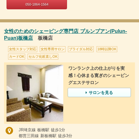
050-1864-1564
女性のためのシェービング専門店 プルンプアン(Pulun-
Puan)板橋店
板橋店
女性スタッフ対応
女性専用サロン
ブライダル対応
18時以降OK
カードOK
セルフ化粧直しOK
ワンランク上の仕上がりを実
感！心休まる寛ぎのシェービン
グエステサロン
サロンを見る
JR埼京線 板橋駅 徒歩1分
都営三田線 新板橋駅 徒歩3分