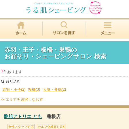
赤羽・王子・板橋・巣鴨の
お顔そり・シェービングサロン 検索
7
件あります
絞り込む
赤羽・王子(2)
板橋(3)
大塚・巣鴨(2)
<<エリアを選択しなおす
艶肌アトリエ とも
蓮根店
女性スタッフ対応
セルフ化粧直しOK