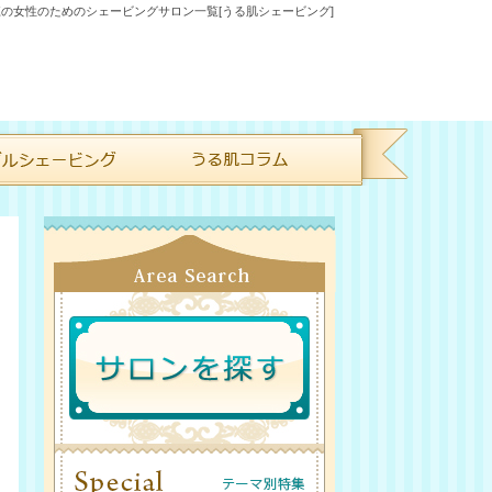
の女性のためのシェービングサロン一覧[うる肌シェービング]