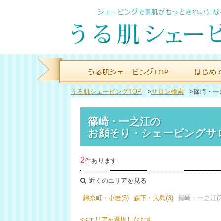
うる肌シェービングTOP
>
サロン検索
>
篠崎・一
篠崎・一之江の
お顔そり・シェービングサ
2
件あります
近くのエリアを見る
錦糸町・小岩(5)
森下・大島(3)
篠崎・一之江(2
<<エリアを選択しなおす