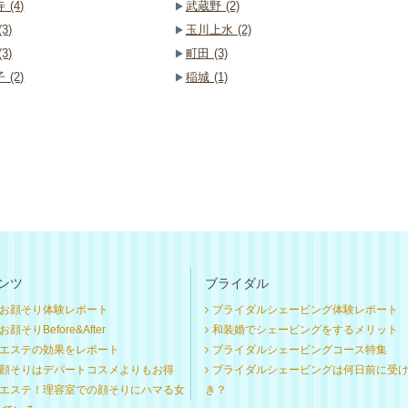
 (4)
武蔵野 (2)
3)
玉川上水 (2)
3)
町田 (3)
 (2)
稲城 (1)
ンツ
ブライダル
お顔そり体験レポート
ブライダルシェービング体験レポート
顔そりBefore&After
和装婚でシェービングをするメリット
エステの効果をレポート
ブライダルシェービングコース特集
顔そりはデパートコスメよりもお得
ブライダルシェービングは何日前に受
エステ！理容室での顔そりにハマる女
き？