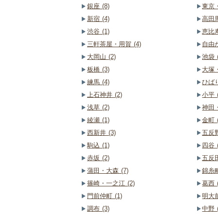
銀座 (8)
東京・
新宿 (4)
高田馬
渋谷 (1)
恵比寿
三軒茶屋・用賀 (4)
自由が
大岡山 (2)
池袋 (
板橋 (3)
大塚・
練馬 (4)
ひばり
上石神井 (2)
小平 (
浅草 (2)
神田・
綾瀬 (1)
金町 (
西新井 (3)
五反野
駒込 (1)
四谷 (
赤坂 (2)
五反田
蒲田・大森 (7)
錦糸町
篠崎・一之江 (2)
葛西 (
門前仲町 (1)
明大前
調布 (3)
中野 (