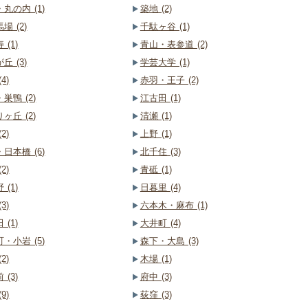
丸の内 (1)
築地 (2)
場 (2)
千駄ヶ谷 (1)
 (1)
青山・表参道 (2)
丘 (3)
学芸大学 (1)
4)
赤羽・王子 (2)
巣鴨 (2)
江古田 (1)
ヶ丘 (2)
清瀬 (1)
2)
上野 (1)
日本橋 (6)
北千住 (3)
2)
青砥 (1)
 (1)
日暮里 (4)
3)
六本木・麻布 (1)
 (1)
大井町 (4)
・小岩 (5)
森下・大島 (3)
2)
木場 (1)
 (3)
府中 (3)
9)
荻窪 (3)