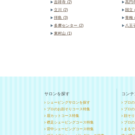
吉祥寺 (2)
高円寺
立川 (2)
国立 (
拝島 (3)
青梅 (
多摩センター (2)
八王子
東村山 (1)
サロンを探す
コンテ
シェービングサロンを探す
プロの
プロのお顔そりコース特集
プロのお
眉カットコース特集
顔そり
襟足シェービングコース特集
プロの
背中シェービングコース特集
まるで