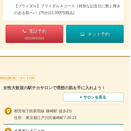
【ブライダル】ブライダルＡコース（特別な記念日に艶と輝き
のある肌へ♪）(75分)13,200円(税込)
電話予約
ネット予約
05018641929
18時以降OK
カードOK
女性大歓迎の駅チカサロンで理想の肌を手に入れよう！
サロンを見る
都営地下鉄新宿線 篠崎駅 徒歩2分
住所 : 東京都江戸川区篠崎町7-26-13
イチオシメニュー