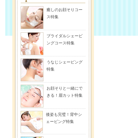
癒しのお顔そりコー
ス特集
ブライダルシェービ
ングコース特集
うなじシェービング
特集
お顔そりと一緒にで
きる！眉カット特集
後姿も完璧！背中シ
ェービング特集