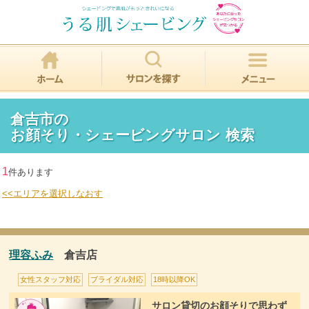
倉吉市の
お顔そり・シェービングサロン 検索
1
件あります
<<エリアを選択しなおす
理容ふみ
倉吉店
女性スタッフ対応
ブライダル対応
18時以降OK
サロン貸切のお顔そりで思わず