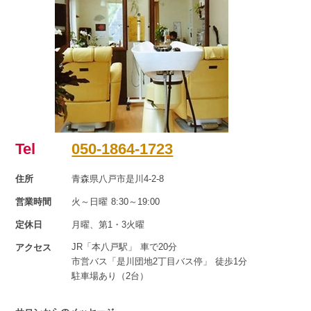
Tel
050-1864-1723
住所
青森県八戸市是川4-2-8
営業時間
火～日曜 8:30～19:00
定休日
月曜、第1・3火曜
JR「本八戸駅」 車で20分
アクセス
市営バス「是川団地2丁目バス停」 徒歩1分
駐車場あり（2台）