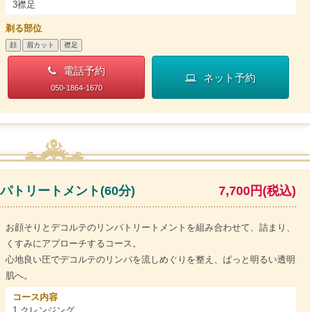
3襟足
剃る部位
顔
眉カット
襟足
電話予約
ネット予約
050-1864-1670
トリートメント(60分)
7,700円(税込)
お顔そりとデコルテのリンパトリートメントを組み合わせて、詰まり、
くすみにアプローチするコース。
心地良い圧でデコルテのリンパを流しめぐりを整え、ぱっと明るい透明
肌へ。
コース内容
1.クレンジング