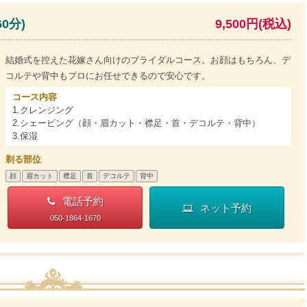
0分)
9,500円(税込)
結婚式を控えた花嫁さん向けのブライダルコース。お顔はもちろん、デ
コルテや背中もプロにお任せできるので安心です。
コース内容
1.クレンジング
2.シェービング（顔・眉カット・襟足・首・デコルテ・背中）
3.保湿
剃る部位
顔
眉カット
襟足
首
デコルテ
背中
電話予約
ネット予約
050-1864-1670