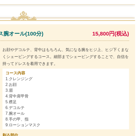
腕オール(100分)
15,800円(税込)
お顔やデコルテ、背中はもちろん、気になる腕をヒジ上、ヒジ下くまな
くシェービングするコース。細部までシェービングすることで、自信を
持ってドレスを着用できます。
コース内容
1.クレンジング
2.お顔
3.眉
4.背中肩甲骨
5.襟足
6.デコルテ
7.腕オール
8.手の甲、指
9.ローションマスク
剃る部位