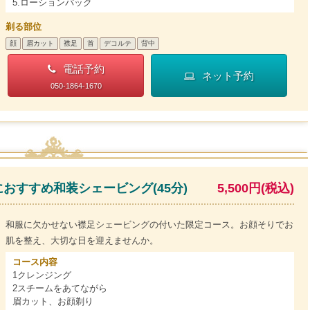
5.ローションパック
剃る部位
顔
眉カット
襟足
首
デコルテ
背中
電話予約
ネット予約
050-1864-1670
おすすめ和装シェービング(45分)
5,500円(税込)
和服に欠かせない襟足シェービングの付いた限定コース。お顔そりでお
肌を整え、大切な日を迎えませんか。
コース内容
1クレンジング
2スチームをあてながら
眉カット、お顔剃り