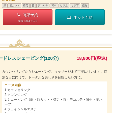
顔
眉カット
襟足
首
デコルテ
背中
ヒジ上
ヒジ下
指先
電話予約
ネット予約
050-1864-1670
ドレスシェービング(120分)
18,800円(税込)
カウンセリングからシェービング、マッサージまで丁寧に行います。特
別な日に向けて、トータルな美しさを目指したい方に。
コース内容
1.カウンセリング
2.クレンジング
3.シェービング（顔・眉カット・襟足・首・デコルテ・背中・腕ハ
ーフ）
4.フェイシャルエステ