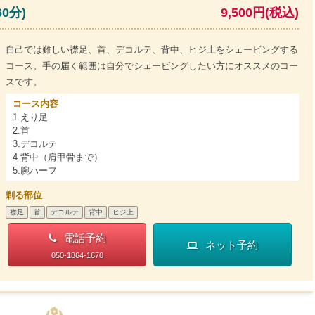
0分)
9,500円(税込)
自己では難しい襟足、首、デコルテ、背中、ヒジ上をシェービングする
コース。手の届く範囲は自分でシェービングしたい方にオススメのコー
スです。
コース内容
1.えり足
2.首
3.デコルテ
4.背中（肩甲骨まで）
5.腕ハーフ
剃る部位
襟足
首
デコルテ
背中
ヒジ上
電話予約
ネット予約
050-1864-1670