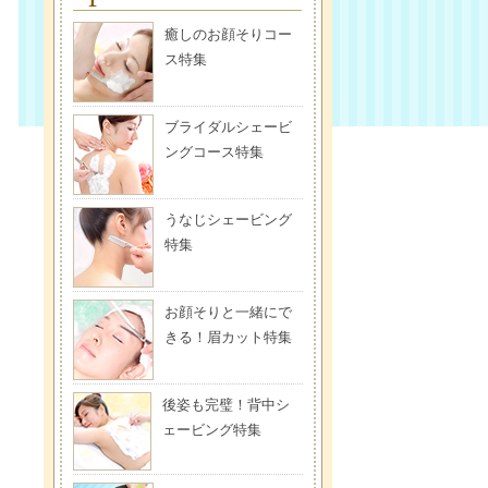
癒しのお顔そりコー
ス特集
ブライダルシェービ
ングコース特集
うなじシェービング
特集
お顔そりと一緒にで
きる！眉カット特集
後姿も完璧！背中シ
ェービング特集