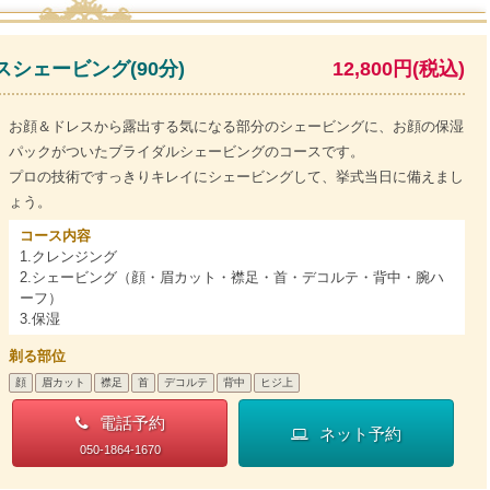
シェービング(90分)
12,800円(税込)
お顔＆ドレスから露出する気になる部分のシェービングに、お顔の保湿
パックがついたブライダルシェービングのコースです。
プロの技術ですっきりキレイにシェービングして、挙式当日に備えまし
ょう。
コース内容
1.クレンジング
2.シェービング（顔・眉カット・襟足・首・デコルテ・背中・腕ハ
ーフ）
3.保湿
剃る部位
顔
眉カット
襟足
首
デコルテ
背中
ヒジ上
電話予約
ネット予約
050-1864-1670