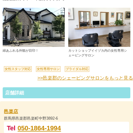
緑あふれる外観が目印！
カットショップイイヅカ内の女性専用シ
ェービングサロン
女性スタッフ対応
女性専用サロン
ブライダル対応
>>邑楽郡のシェービングサロンをもっと見る
店舗詳細
邑楽店
群馬県邑楽郡邑楽町中野3892-6
Tel
050-1864-1994