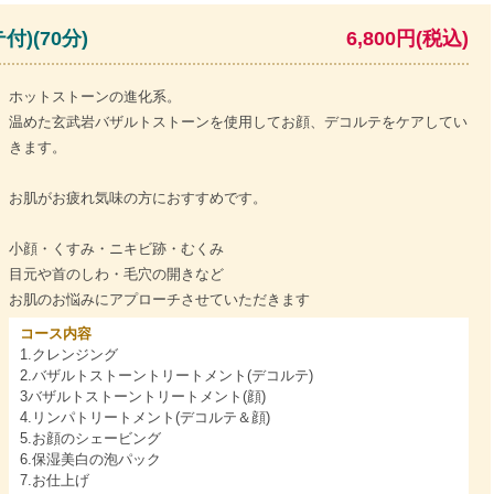
)(70分)
6,800円(税込)
ホットストーンの進化系。
温めた玄武岩バザルトストーンを使用してお顔、デコルテをケアしてい
きます。
お肌がお疲れ気味の方におすすめです。
小顔・くすみ・ニキビ跡・むくみ
目元や首のしわ・毛穴の開きなど
お肌のお悩みにアプローチさせていただきます
コース内容
1.クレンジング
2.バザルトストーントリートメント(デコルテ)
3バザルトストーントリートメント(顔)
4.リンパトリートメント(デコルテ＆顔)
5.お顔のシェービング
6.保湿美白の泡パック
7.お仕上げ