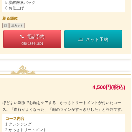
5.炭酸酵素パック
6.お仕上げ
剃る部位
顔
眉カット
電話予約
ネット予約
050-1864-1801
4,500円(税込)
ほどよい刺激でお顔をケアする、かっさトリートメントが付いたコー
ス。「血行がよくなった」「顔のラインがすっきりした」と評判です。
コース内容
1.クレンジング
2.かっさトリートメント