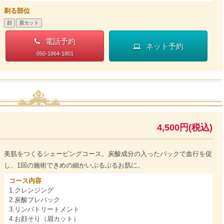
剃る部位
顔
眉カット
電話予約
ネット予約
050-1864-1801
4,500円(税込)
美肌をつくるシェービングコース。炭酸成分の入ったパックで血行を促
し、1回の施術できめの細かいぷるぷるお肌に。
コース内容
1.クレンジング
2.炭酸プレパック
3.リンパトリートメント
4.お顔そり（眉カット）