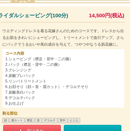
イダルシェービング(100分)
14,500円(税込)
ウエディングドレスを着る花嫁さんのためのコースです。ドレスから出
るお肌をきれいにシェービングし、トリートメントで血行アップ。さら
にパックでうるおいや美白成分を与えて、つやつやなうる肌花嫁に。
コース内容
1.シェービング（襟足・背中・二の腕）
2.パック（襟足・背中・二の腕）
3.クレンジング
4.炭酸プレパック
5.リンパトリートメント
6.お顔そり（顔～首・眉カット）・デコルテそり
7.炭酸美白パック
8.デコルテパック
9.お仕上げ
剃る部位
顔
眉カット
襟足
首
デコルテ
背中
ヒジ上