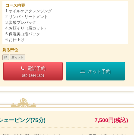
コース内容
1.オイルケアクレンジング
2.リンパトリートメント
3.炭酸プレパック
4.お顔そり（眉カット）
5.保湿美白泡パック
6.お仕上げ
剃る部位
顔
眉カット
電話予約
ネット予約
050-1864-1801
ェービング(75分)
7,500円(税込)