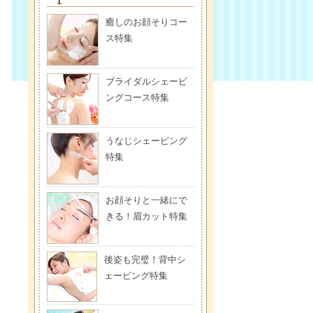
癒しのお顔そりコー
ス特集
ブライダルシェービ
ングコース特集
うなじシェービング
特集
お顔そりと一緒にで
きる！眉カット特集
後姿も完璧！背中シ
ェービング特集