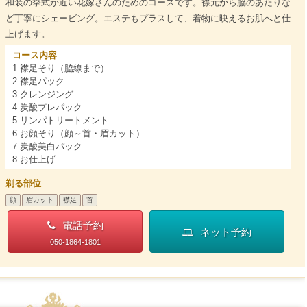
和装の挙式が近い花嫁さんのためのコースです。襟元から脇のあたりな
ど丁寧にシェービング。エステもプラスして、着物に映えるお肌へと仕
上げます。
コース内容
1.襟足そり（脇線まで）
2.襟足パック
3.クレンジング
4.炭酸プレパック
5.リンパトリートメント
6.お顔そり（顔～首・眉カット）
7.炭酸美白パック
8.お仕上げ
剃る部位
顔
眉カット
襟足
首
電話予約
ネット予約
050-1864-1801