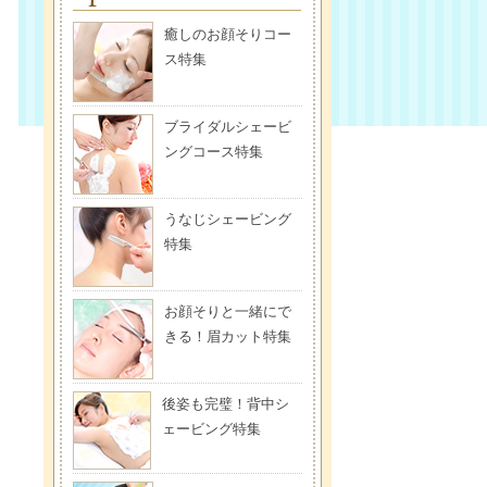
癒しのお顔そりコー
ス特集
ブライダルシェービ
ングコース特集
うなじシェービング
特集
お顔そりと一緒にで
きる！眉カット特集
後姿も完璧！背中シ
ェービング特集