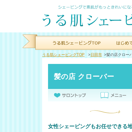
うる肌シェービングTOP
>
日田市
>
髪の店クロー
髪の店 クローバー
女性シェービングもお任せできる