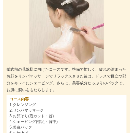
挙式前の花嫁様に向けたコースです。準備で忙しく、疲れの溜まった
お顔をリンパマッサージでリラックスさせた後は、ドレスで目立つ部
分をキレイにシェービング。さらに、美容成分たっぷりのパックで、
お肌に潤いをもたらします。
コース内容
1.クレンジング
2.リンパマッサージ
3.お顔そり(眉カット・首)
4.シェービング(襟足・背中)
5.美白パック
6.お仕上げ