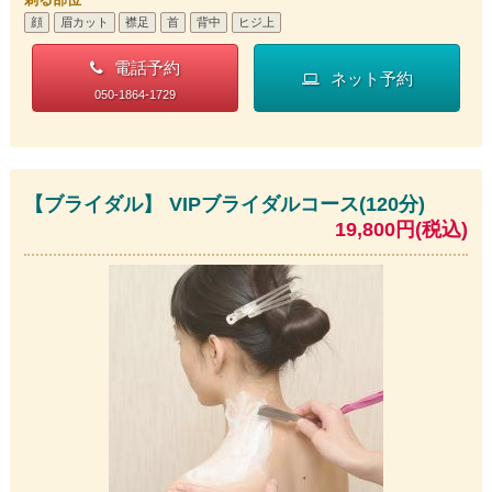
顔
眉カット
襟足
首
背中
ヒジ上
電話予約
ネット予約
050-1864-1729
【ブライダル】 VIPブライダルコース(120分)
19,800円(税込)