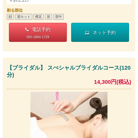
剃る部位
顔
眉カット
襟足
首
背中
電話予約
ネット予約
050-1864-1729
【ブライダル】 スぺシャルブライダルコース(120
分)
14,300円(税込)