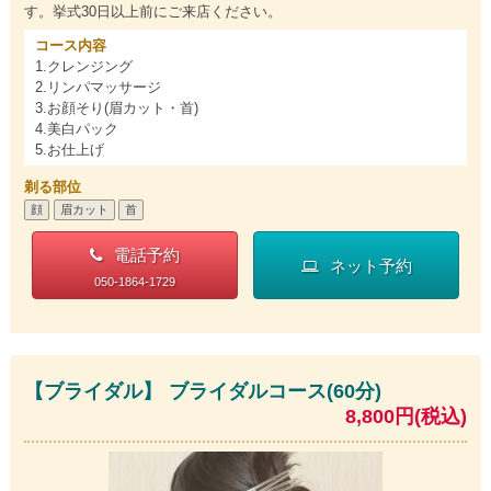
す。挙式30日以上前にご来店ください。
コース内容
1.クレンジング
2.リンパマッサージ
3.お顔そり(眉カット・首)
4.美白パック
5.お仕上げ
剃る部位
顔
眉カット
首
電話予約
ネット予約
050-1864-1729
【ブライダル】 ブライダルコース(60分)
8,800円(税込)