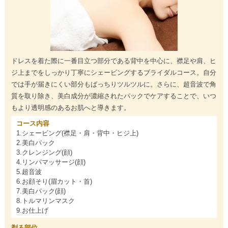
ドレスを着た際に一番目立つ部分である背中を中心に、襟足や肩、ヒ
ジ上までをしっかり丁寧にシェービングするブライダルコース。自分
では手が届きにくい部分もばっちりツルツルに。さらに、超音波で角
質を取り除き、美白成分が濃縮されたパックでケアすることで、いつ
もより透明感のあるお肌へと導きます。
コース内容
1.シェービング(襟足・肩・背中・ヒジ上)
2.美白パック
3.クレンジング(顔)
4.リンパマッサージ(顔)
5.超音波
6.お顔そり(眉カット・首)
7.美白パック(顔)
8.トルマリンマスク
9.お仕上げ
剃る部位