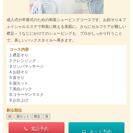
成人式や卒業式のための和装シェービングコースです。お顔そり＆フ
ェイシャルエステで和装に映える美肌に。さらにセルフケアが難しい
襟足～うなじにかけてのシェービングも、プロがしっかり行うこと
で、美しいバックスタイルへ導きます。
コース内容
1.襟足そり
2.クレンジング
3.リンパマッサージ
4.お顔そり
5.首そり
6.眉カット
7.美白パック
8.コラーゲンマスク
9.お仕上げ
剃る部位
顔
眉カット
襟足
首
電話予約
ネット予約