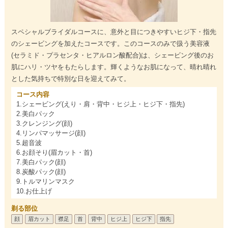
スペシャルブライダルコースに、意外と目につきやすいヒジ下・指先
のシェービングを加えたコースです。このコースのみで扱う美容液
(セラミド・プラセンタ・ヒアルロン酸配合)は、シェービング後のお
肌にハリ・ツヤをもたらします。輝くようなお肌になって、晴れ晴れ
とした気持ちで特別な日を迎えてみて。
コース内容
1.シェービング(えり・肩・背中・ヒジ上・ヒジ下・指先)
2.美白パック
3.クレンジング(顔)
4.リンパマッサージ(顔)
5.超音波
6.お顔そり(眉カット・首)
7.美白パック(顔)
8.炭酸パック(顔)
9.トルマリンマスク
10.お仕上げ
剃る部位
顔
眉カット
襟足
首
背中
ヒジ上
ヒジ下
指先