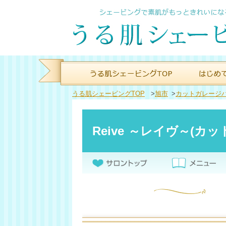
うる肌シェービングTOP
>
旭市
>
カットガレージ
Reive ～レイヴ～(