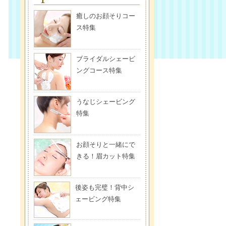
癒しのお顔そりコー
ス特集
ブライダルシェービ
ングコース特集
うなじシェービング
特集
お顔そりと一緒にで
きる！眉カット特集
後姿も完璧！背中シ
ェービング特集