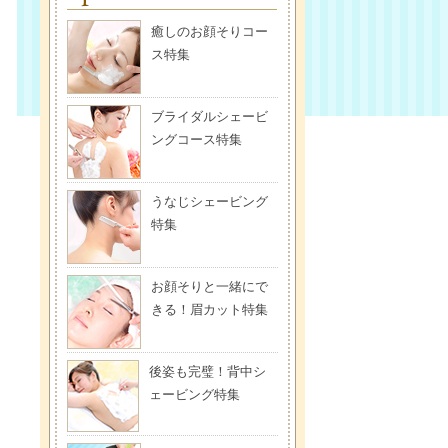
癒しのお顔そりコー
ス特集
ブライダルシェービ
ングコース特集
うなじシェービング
特集
お顔そりと一緒にで
きる！眉カット特集
後姿も完璧！背中シ
ェービング特集