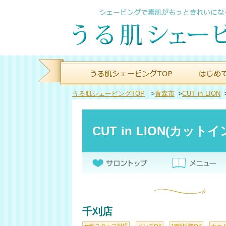
うる肌シェービングTOP
>
青森市
>
CUT in LION
CUT in LION(カット
千刈店