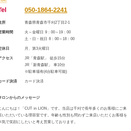
OK
Tel
050-1864-2241
住所
青森県青森市千刈2丁目2-1
営業時間
火～金曜日 9：00～19：00
土・日・祝日 8：00～18：00
定休日
月、第3火曜日
アクセス
JR「青森駅」 徒歩15分
JR「新青森駅」 車10分
※駐車場有(4台駐車可能)
カード決済
カード決済
サロンからのメッセージ
こんにちは！「CUT in LION」です。当店は千刈で長年多くのお客様にご来
店いただいている理容室です。年齢も性別も問わずご来店いただくお客様を
本気で笑顔にしたいと考え営業しております。