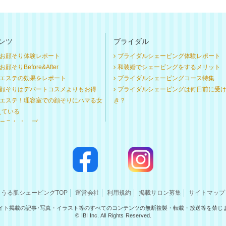
ンツ
ブライダル
お顔そり体験レポート
ブライダルシェービング体験レポート
顔そりBefore&After
和装婚でシェービングをするメリット
エステの効果をレポート
ブライダルシェービングコース特集
顔そりはデパートコスメよりもお得
ブライダルシェービングは何日前に受
エステ！理容室での顔そりにハマる女
き？
えている
コラム トップ
うる肌シェービングTOP
運営会社
利用規約
掲載サロン募集
サイトマップ
イト掲載の記事･写真・イラスト等のすべてのコンテンツの無断複製・転載・放送等を禁じ
© IBI Inc. All Rights Reserved.