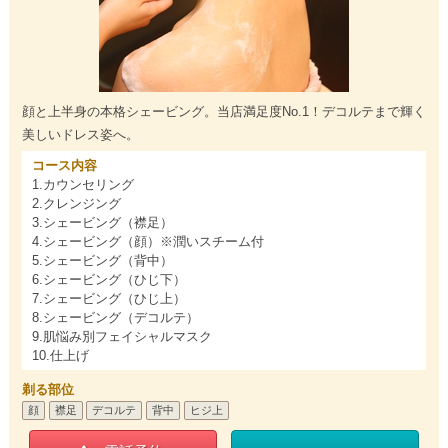
顔と上半身の本格シェービング。当店満足度No.1！デコルテまで輝く
美しいドレス姿へ。
コース内容
1.カウンセリング
2.クレンジング
3.シェービング（襟足）
4.シェービング（顔）※潤いスチーム付
5.シェービング（背中）
6.シェービング（ひじ下）
7.シェービング（ひじ上）
8.シェービング（デコルテ）
9.肌悩み別フェイシャルマスク
10.仕上げ
剃る部位
顔
襟足
デコルテ
背中
ヒジ上