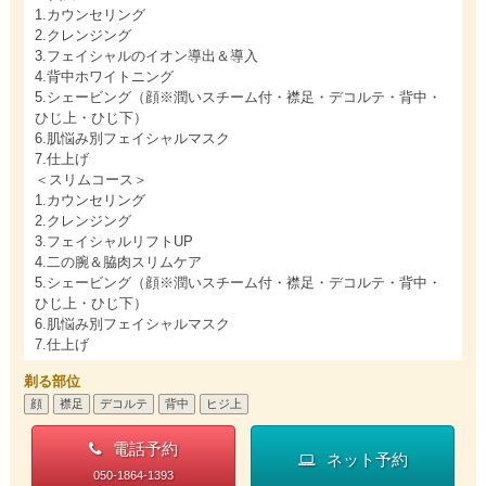
1.カウンセリング
2.クレンジング
3.フェイシャルのイオン導出＆導入
4.背中ホワイトニング
5.シェービング（顔※潤いスチーム付・襟足・デコルテ・背中・
ひじ上・ひじ下）
6.肌悩み別フェイシャルマスク
7.仕上げ
＜スリムコース＞
1.カウンセリング
2.クレンジング
3.フェイシャルリフトUP
4.二の腕＆脇肉スリムケア
5.シェービング（顔※潤いスチーム付・襟足・デコルテ・背中・
ひじ上・ひじ下）
6.肌悩み別フェイシャルマスク
7.仕上げ
剃る部位
顔
襟足
デコルテ
背中
ヒジ上
電話予約
ネット予約
050-1864-1393