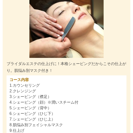
ブライダルエステの仕上げに！本格シェービングだからこその仕上が
り。肌悩み別マスク付き！
コース内容
1.カウンセリング
2.クレンジング
3.シェービング（襟足）
4.シェービング（顔）※潤いスチーム付
5.シェービング（背中）
6.シェービング（ひじ下）
7.シェービング（ひじ上）
8.肌悩み別フェイシャルマスク
9.仕上げ