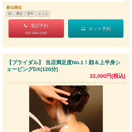
剃る部位
顔
襟足
背中
ヒジ上
電話予約
ネット予約
050-1864-1393
【ブライダル】 当店満足度No.1！顔＆上半身シ
ェービングDX(120分)
22,000円(税込)