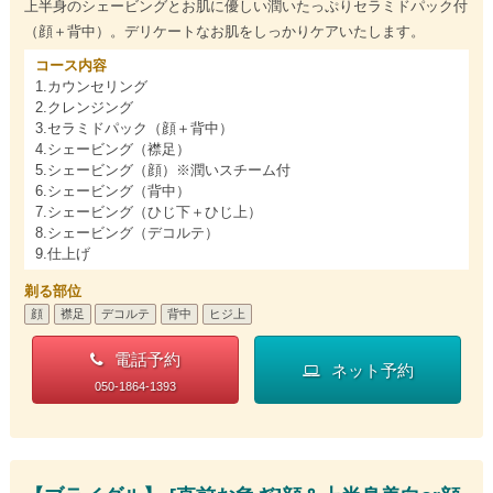
上半身のシェービングとお肌に優しい潤いたっぷりセラミドパック付
（顔＋背中）。デリケートなお肌をしっかりケアいたします。
コース内容
1.カウンセリング
2.クレンジング
3.セラミドパック（顔＋背中）
4.シェービング（襟足）
5.シェービング（顔）※潤いスチーム付
6.シェービング（背中）
7.シェービング（ひじ下＋ひじ上）
8.シェービング（デコルテ）
9.仕上げ
剃る部位
顔
襟足
デコルテ
背中
ヒジ上
電話予約
ネット予約
050-1864-1393