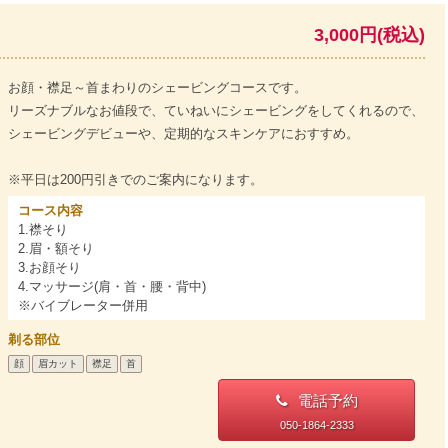
3,000円(税込)
お顔・襟足～首まわりのシェービングコースです。
リーズナブルなお値段で、ていねいにシェービングをしてくれるので、
シェービングデビューや、定期的なスキンケアにおすすめ。
※平日は200円引きでのご案内になります。
コース内容
1.襟そり
2.眉・額そり
3.お顔そり
4.マッサージ(肩・首・腰・背中)
※バイブレーター併用
剃る部位
顔
眉カット
襟足
首
電話予約
050-1864-2333