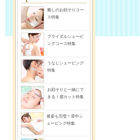
癒しのお顔そりコー
ス特集
ブライダルシェービ
ングコース特集
うなじシェービング
特集
お顔そりと一緒にで
きる！眉カット特集
後姿も完璧！背中シ
ェービング特集