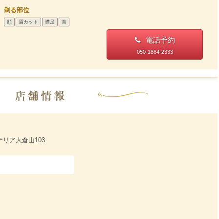
剃る部位
顔
眉カット
襟足
首
電話予約
050-1864-2333
テリア大倉山103