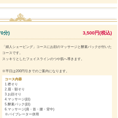
0分)
3,500円(税込)
「婦人シェービング」コースにお顔のマッサージと酵素パックが付いた
コースです。
スッキリとしたフェイスラインのつや肌へ導きます。
※平日は200円引きでのご案内になります。
コース内容
1.襟そり
2.眉・額そり
3.お顔そり
4.マッサージ(顔)
5.酵素パック(顔)
6.マッサージ(肩・首・腰・背中)
※バイブレーター併用