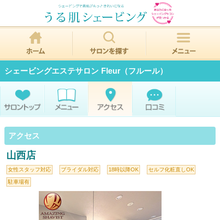
シェービングエステサロン Fleur（フルール）
アクセス
山西店
女性スタッフ対応
ブライダル対応
18時以降OK
セルフ化粧直しOK
駐車場有