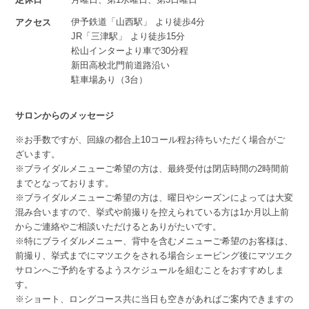
伊予鉄道「山西駅」 より徒歩4分
アクセス
JR「三津駅」 より徒歩15分
松山インターより車で30分程
新田高校北門前道路沿い
駐車場あり（3台）
サロンからのメッセージ
※お手数ですが、回線の都合上10コール程お待ちいただく場合がご
ざいます。
※ブライダルメニューご希望の方は、最終受付は閉店時間の2時間前
までとなっております。
※ブライダルメニューご希望の方は、曜日やシーズンによっては大変
混み合いますので、挙式や前撮りを控えられている方は1か月以上前
からご連絡やご相談いただけるとありがたいです。
※特にブライダルメニュー、背中を含むメニューご希望のお客様は、
前撮り、挙式までにマツエクをされる場合シェービング後にマツエク
サロンへご予約をするようスケジュールを組むことをおすすめしま
す。
※ショート、ロングコース共に当日も空きがあればご案内できますの