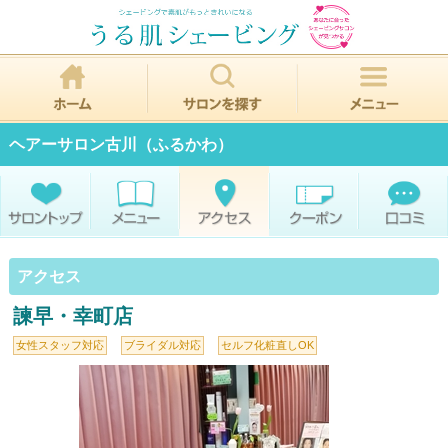
ヘアーサロン古川（ふるかわ）
アクセス
諫早・幸町店
女性スタッフ対応
ブライダル対応
セルフ化粧直しOK