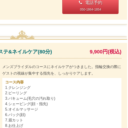
電話予約
050-1864-1854
テ&ネイルケア(80分)
9,900円(税込)
メンズブライダルのコースにネイルケアがつきました。指輪交換の際に
ゲストの視線が集中する指先を、しっかりケアします。
コース内容
1.クレンジング
2.ピーリング
3.バキューム(毛穴の汚れ取り)
4.シェービング(顔・指先)
5.オイルマッサージ
6.パック(顔)
7.眉カット
8.お仕上げ