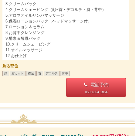
3.クリームパック
4.クリームシェービング（顔~首・デコルテ・肩・背中）
5.アロマオイルリンパマッサージ
6.保湿ローションパック（ヘッドマッサージ付）
7.ローション＆セラム
8.お背中クレンジング
9.酵素＆酵母パック
10.クリームシェービング
11.オイルマッサージ
12.お仕上げ
剃る部位
顔
眉カット
襟足
首
デコルテ
背中
電話予約
050-1864-1854