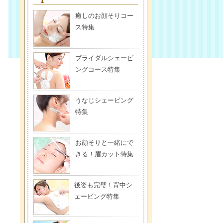
癒しのお顔そりコー
ス特集
ブライダルシェービ
ングコース特集
うなじシェービング
特集
お顔そりと一緒にで
きる！眉カット特集
後姿も完璧！背中シ
ェービング特集