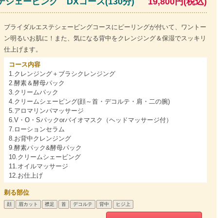
シェービング DXコース(130分)
19,800円(税込)
ブライダルエステシェービングコースにピーリングが付いて、ワントー
ン明るいお肌に！また、気になる背中をクレンジング＆保湿でスッキリ
仕上げます。
コース内容
1.クレンジング＋ブラシクレンジング
2.酵素＆酵母パック
3.クリームパック
4.クリームシェービング(顔～首・デコルテ・肩・二の腕)
5.アロマリンパマッサージ
6.V・O・Sパックorバイオマスク（ヘッドマッサージ付）
7.ローションセラム
8.お背中クレンジング
9.酵素パック&酵母パック
10.クリームシェービング
11.オイルマッサージ
12.お仕上げ
剃る部位
顔
眉カット
襟足
首
デコルテ
背中
ヒジ上