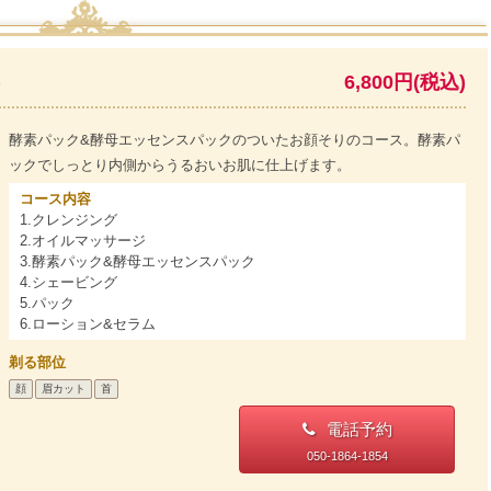
)
6,800円(税込)
酵素パック&酵母エッセンスパックのついたお顔そりのコース。酵素パ
ックでしっとり内側からうるおいお肌に仕上げます。
コース内容
1.クレンジング
2.オイルマッサージ
3.酵素パック&酵母エッセンスパック
4.シェービング
5.パック
6.ローション&セラム
剃る部位
顔
眉カット
首
電話予約
050-1864-1854