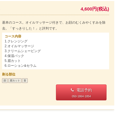
)
4,600円(税込)
基本のコース。オイルマッサージ付きで、お顔のむくみやくすみを除
去。「すっきりした！」と評判です。
コース内容
1.クレンジング
2.オイルマッサージ
3.クリームシェービング
4.保湿パック
5.眉カット
6.ローション&セラム
剃る部位
顔
眉カット
首
電話予約
050-1864-1854