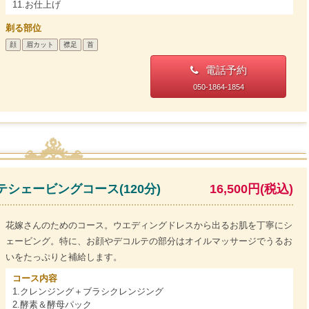
11.お仕上げ
剃る部位
顔
眉カット
襟足
首
電話予約
050-1864-1854
シェービングコース(120分)
16,500円(税込)
花嫁さんのためのコース。ウエディングドレスから出るお肌を丁寧にシ
ェービング。特に、お顔やデコルテの部分はオイルマッサージでうるお
いをたっぷりと補給します。
コース内容
1.クレンジング＋ブラシクレンジング
2.酵素＆酵母パック