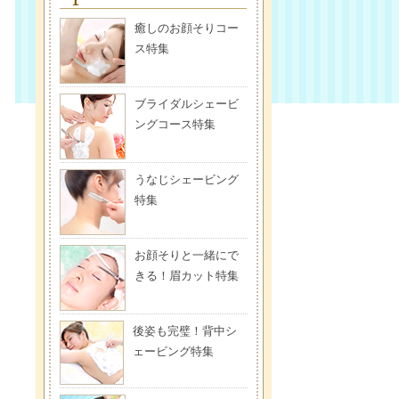
癒しのお顔そりコー
ス特集
ブライダルシェービ
ングコース特集
うなじシェービング
特集
お顔そりと一緒にで
きる！眉カット特集
後姿も完璧！背中シ
ェービング特集