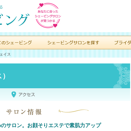
アフェイス
ス）
めのサロン。お顔そりエステで素肌力アップ