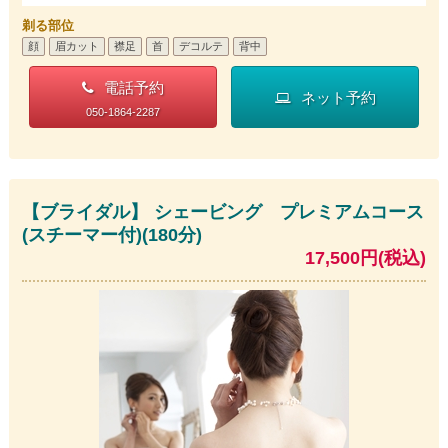
剃る部位
顔
眉カット
襟足
首
デコルテ
背中
電話予約
ネット予約
050-1864-2287
【ブライダル】 シェービング プレミアムコース
(スチーマー付)(180分)
17,500円(税込)