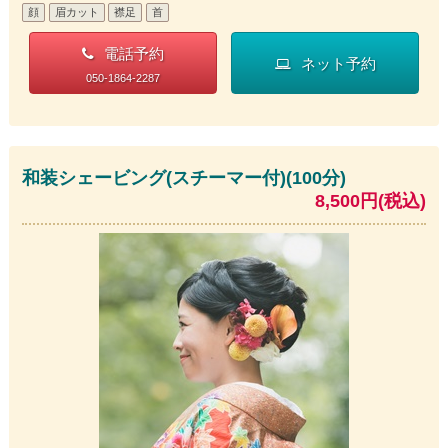
顔
眉カット
襟足
首
電話予約
ネット予約
050-1864-2287
和装シェービング(スチーマー付)(100分)
8,500円(税込)