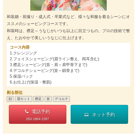
和装婚・前撮り・成人式・卒業式など、様々な和服を着るシーンにオ
ススメのシェービングコースです。
和装時は、襟足～うなじがいつも以上に目立つもの。プロの技術で整
え、たおやかで美しいうなじに仕上げます。
コース内容
1.クレンジング
2.フェイスシェービング(眉ライン整え、両耳含む)
3.襟足シェービング(首・肩～肩甲骨下まで)
4.デコルテシェービング(首～鎖骨まで)
5.保湿パック
6.お仕上げ(保湿・整肌)
剃る部位
顔
眉カット
襟足
首
デコルテ
電話予約
ネット予約
050-1864-2287