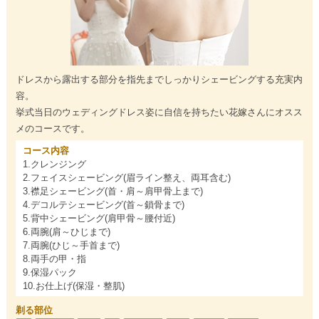
ドレスから露出する部分を指先までしっかりシェービングする充実内
容。
挙式当日のウェディングドレス姿に自信を持ちたい花嫁さんにオスス
メのコースです。
コース内容
1.クレンジング
2.フェイスシェービング(眉ライン整え、両耳含む)
3.襟足シェービング(首・肩～肩甲骨上まで)
4.デコルテシェービング(首～鎖骨まで)
5.背中シェービング(肩甲骨～腰付近)
6.両腕(肩～ひじまで)
7.両腕(ひじ～手首まで)
8.両手の甲・指
9.保湿パック
10.お仕上げ(保湿・整肌)
剃る部位