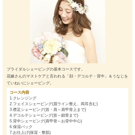
ブライダルシェービングの基本コースです。
花嫁さんのマストケアと言われる「顔・デコルテ・背中」＆うなじを
ていねいにシェービング。
コース内容
1.クレンジング
2.フェイスシェービング(眉ライン整え、両耳含む)
3.襟足シェービング(首・肩～肩甲骨上まで)
4.デコルテシェービング(首～鎖骨まで)
5.背中シェービング(肩甲骨～お背中中心)
6.保湿パック
7.お仕上げ(保湿・整肌)