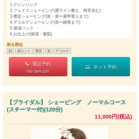
1.クレンジング
2.フェイスシェービング(眉ライン整え、両耳含む)
3.襟足シェービング(首・肩〜肩甲骨上まで)
4.デコルテシェービング(首〜鎖骨まで)
5.保湿パック
6.お仕上げ(保湿・整肌)
剃る部位
顔
眉カット
襟足
首
デコルテ
電話予約
ネット予約
050-1864-2287
【ブライダル】 シェービング ノーマルコース
(スチーマー付)(120分)
11,000円(税込)