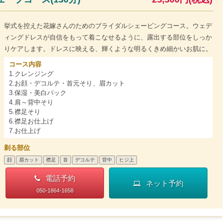
挙式を控えた花嫁さんのためのブライダルシェービングコース。ウェデ
ィングドレスが自信をもって着こなせるように、露出する部位をしっか
りケアします。ドレスに映える、輝くような明るくきめ細かいお肌に。
コース内容
1.クレンジング
2.お顔・デコルテ・首元そり、眉カット
3.保湿・美白パック
4.肩～背中そり
5.襟足そり
6.襟足お仕上げ
7.お仕上げ
剃る部位
顔
眉カット
襟足
首
デコルテ
背中
ヒジ上
電話予約
ネット予約
050-1864-1658