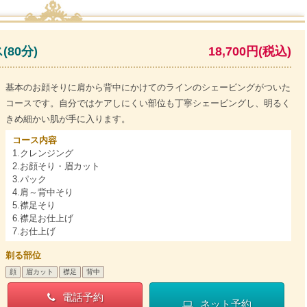
80分)
18,700円(税込)
基本のお顔そりに肩から背中にかけてのラインのシェービングがついた
コースです。自分ではケアしにくい部位も丁寧シェービングし、明るく
きめ細かい肌が手に入ります。
コース内容
1.クレンジング
2.お顔そり・眉カット
3.パック
4.肩～背中そり
5.襟足そり
6.襟足お仕上げ
7.お仕上げ
剃る部位
顔
眉カット
襟足
背中
電話予約
ネット予約