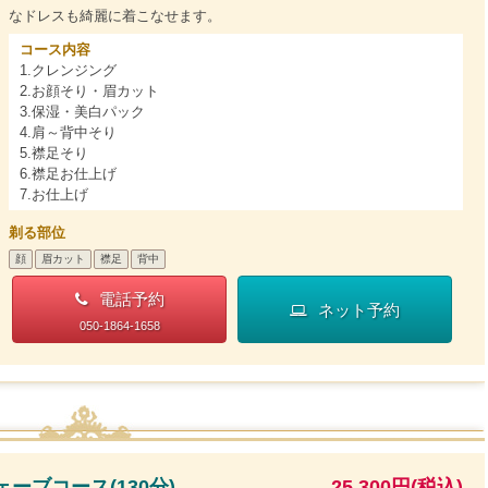
なドレスも綺麗に着こなせます。
コース内容
1.クレンジング
2.お顔そり・眉カット
3.保湿・美白パック
4.肩～背中そり
5.襟足そり
6.襟足お仕上げ
7.お仕上げ
剃る部位
顔
眉カット
襟足
背中
電話予約
ネット予約
050-1864-1658
ーブコース(130分)
25,300円(税込)