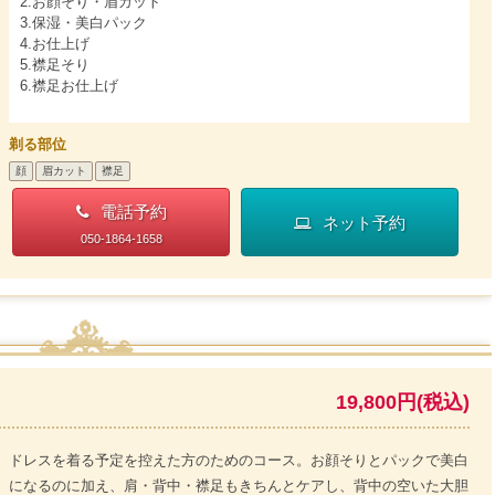
2.お顔そり・眉カット
3.保湿・美白パック
4.お仕上げ
5.襟足そり
6.襟足お仕上げ
剃る部位
顔
眉カット
襟足
電話予約
ネット予約
050-1864-1658
19,800円(税込)
ドレスを着る予定を控えた方のためのコース。お顔そりとパックで美白
になるのに加え、肩・背中・襟足もきちんとケアし、背中の空いた大胆