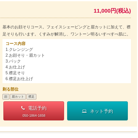
11,000円(税込)
基本のお顔そりコース。フェイスシェービングと眉カットに加えて、襟
足そりも行います。くすみが解消し、ワントーン明るいすべすべ肌に。
コース内容
1.クレンジング
2.お顔そり・眉カット
3.パック
4.お仕上げ
5.襟足そり
6.襟足お仕上げ
剃る部位
顔
眉カット
襟足
電話予約
ネット予約
050-1864-1658