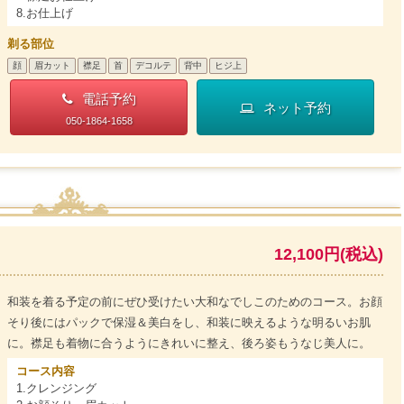
8.お仕上げ
剃る部位
顔
眉カット
襟足
首
デコルテ
背中
ヒジ上
電話予約
ネット予約
050-1864-1658
12,100円(税込)
和装を着る予定の前にぜひ受けたい大和なでしこのためのコース。お顔
そり後にはパックで保湿＆美白をし、和装に映えるような明るいお肌
に。襟足も着物に合うようにきれいに整え、後ろ姿もうなじ美人に。
コース内容
1.クレンジング