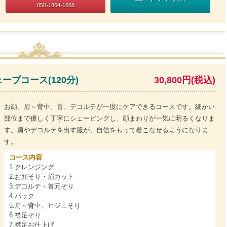
050-1864-1658
ブコース(120分)
30,800円(税込)
お顔、肩～背中、首、デコルテが一度にケアできるコースです。細かい
部位まで優しく丁寧にシェービングし、顔まわりが一気に明るくなりま
す。肩やデコルテを出す服が、自信をもって着こなせるようになりま
す。
コース内容
1.クレンジング
2.お顔そり・眉カット
3.デコルテ・首元そり
4.パック
5.肩～背中、ヒジ上そり
6.襟足そり
7.襟足お仕上げ