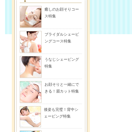
癒しのお顔そりコー
ス特集
ブライダルシェービ
ングコース特集
うなじシェービング
特集
お顔そりと一緒にで
きる！眉カット特集
後姿も完璧！背中シ
ェービング特集