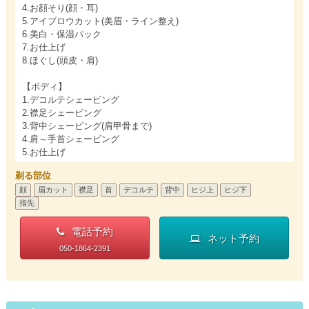
4.お顔そり(顔・耳)
5.アイブロウカット(美眉・ライン整え)
6.美白・保湿パック
7.お仕上げ
8.ほぐし(頭皮・肩)
【ボディ】
1.デコルテシェービング
2.襟足シェービング
3.背中シェービング(肩甲骨まで)
4.肩～手首シェービング
5.お仕上げ
剃る部位
顔
眉カット
襟足
首
デコルテ
背中
ヒジ上
ヒジ下
指先
電話予約
ネット予約
050-1864-2391