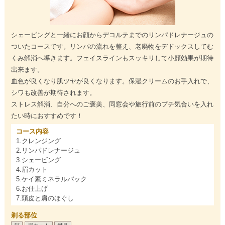
シェービングと一緒にお顔からデコルテまでのリンパドレナージュの
ついたコースです。リンパの流れを整え、老廃物をデドックスしてむ
くみ解消へ導きます。フェイスラインもスッキリして小顔効果が期待
出来ます。
血色が良くなり肌ツヤが良くなります。保湿クリームのお手入れで、
シワも改善が期待されます。
ストレス解消、自分へのご褒美、同窓会や旅行前のプチ気合いを入れ
たい時におすすめです！
コース内容
1.クレンジング
2.リンパドレナージュ
3.シェービング
4.眉カット
5.ケイ素ミネラルパック
6.お仕上げ
7.頭皮と肩のほぐし
剃る部位