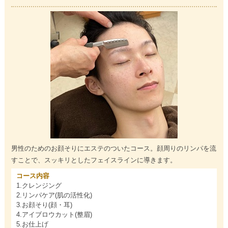
男性のためのお顔そりにエステのついたコース。顔周りのリンパを流
すことで、スッキリとしたフェイスラインに導きます。
コース内容
1.クレンジング
2.リンパケア(肌の活性化)
3.お顔そり(顔・耳)
4.アイブロウカット(整眉)
5.お仕上げ