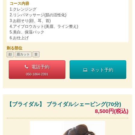
コース内容
1.クレンジング
2.リンパマッサージ(肌の活性化)
3.お顔そり(顔、耳、首)
4.アイブロウカット(美眉、ライン整え)
5.美白、保湿パック
6.お仕上げ
剃る部位
顔
眉カット
首
電話予約
ネット予約
050-1864-2391
【ブライダル】 ブライダルシェービング(70分)
8,500円(税込)