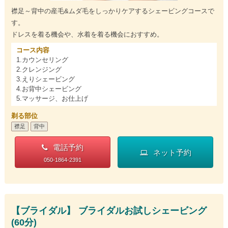
襟足～背中の産毛&ムダ毛をしっかりケアするシェービングコースで
す。
ドレスを着る機会や、水着を着る機会におすすめ。
コース内容
1.カウンセリング
2.クレンジング
3.えりシェービング
4.お背中シェービング
5.マッサージ、お仕上げ
剃る部位
襟足
背中
電話予約
ネット予約
050-1864-2391
【ブライダル】 ブライダルお試しシェービング
(60分)