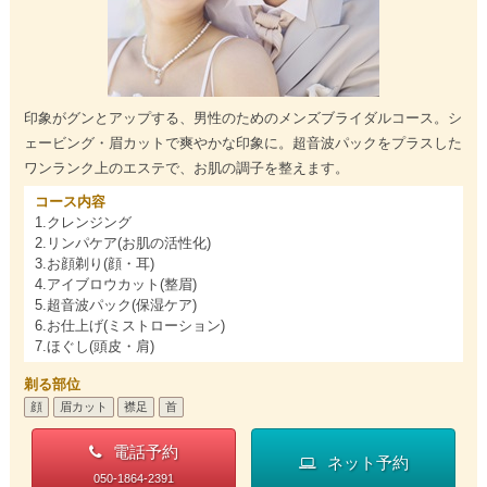
印象がグンとアップする、男性のためのメンズブライダルコース。シ
ェービング・眉カットで爽やかな印象に。超音波パックをプラスした
ワンランク上のエステで、お肌の調子を整えます。
コース内容
1.クレンジング
2.リンパケア(お肌の活性化)
3.お顔剃り(顔・耳)
4.アイブロウカット(整眉)
5.超音波パック(保湿ケア)
6.お仕上げ(ミストローション)
7.ほぐし(頭皮・肩)
剃る部位
顔
眉カット
襟足
首
電話予約
ネット予約
050-1864-2391