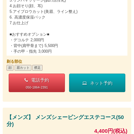
3.リンパマッサージ(肌の活性化)
4.お顔そり(顔、耳)
5.アイブロウカット(美眉、ライン整え)
6. 高濃度保湿パック
7.お仕上げ
■おすすめオプション■
・デコルテ 2,000円
・背中(肩甲骨まで) 5,500円
・手の甲・指先 3,000円
剃る部位
顔
眉カット
襟足
電話予約
ネット予約
050-1864-2391
【メンズ】 メンズシェービングエステコース(50
分)
4,400円(税込)