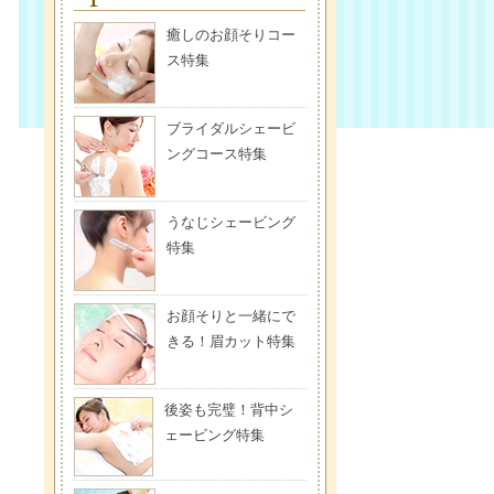
癒しのお顔そりコー
ス特集
ブライダルシェービ
ングコース特集
うなじシェービング
特集
お顔そりと一緒にで
きる！眉カット特集
後姿も完璧！背中シ
ェービング特集