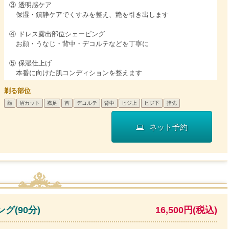
③ 透明感ケア
保湿・鎮静ケアでくすみを整え、艶を引き出します
④ ドレス露出部位シェービング
お顔・うなじ・背中・デコルテなどを丁寧に
⑤ 保湿仕上げ
本番に向けた肌コンディションを整えます
剃る部位
顔
眉カット
襟足
首
デコルテ
背中
ヒジ上
ヒジ下
指先
ネット予約
グ(90分)
16,500円(税込)