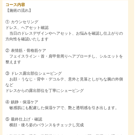
コース内容
【施術の流れ】
① カウンセリング
ドレス、ヘアセット確認
当日のドレスデザインやヘアセット、お悩みを確認し仕上がりの
方向性を確認いたします
② 表情筋・骨格筋ケア
フェイスライン・首・肩甲骨周りへアプローチし、シルエットを
整えます
③ ドレス露出部位シェービング
お顔・うなじ・背中・デコルテ、意外と見落としがちな腕の外側
など
ドレスからの露出部位を丁寧にシェービング
④ 鎮静・保湿ケア
敏感肌にも配慮した保湿ケアで、艶と透明感を引き出します。
⑤ 最終仕上げ・確認
横顔・後ろ姿のバランスをチェックし完成