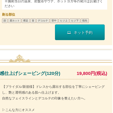
※施術当日の温泉、岩盤浴サウナ、ホットヨガ等の発汗はお避けく
ださい
剃る部位
顔
眉カット
襟足
首
デコルテ
背中
ヒジ上
ヒジ下
指先
ネット予約
感仕上げシェービング(120分)
19,800円(税込)
【ブライダル/新規様】ドレスから露出する部位を丁寧にシェービング
し、艶と透明感のある肌へ仕上げます。
自然なフェイスラインとデコルテの印象を整えたい方へ。
▷こんな方にオススメ