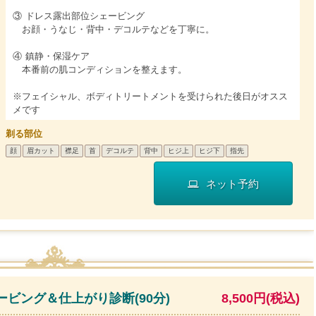
③ ドレス露出部位シェービング
お顔・うなじ・背中・デコルテなどを丁寧に。
④ 鎮静・保湿ケア
本番前の肌コンディションを整えます。
※フェイシャル、ボディトリートメントを受けられた後日がオスス
メです
剃る部位
顔
眉カット
襟足
首
デコルテ
背中
ヒジ上
ヒジ下
指先
ネット予約
ビング＆仕上がり診断(90分)
8,500円(税込)