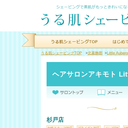
うる肌シェービングTOP
>
北葛飾郡
>
Little Auber
ヘアサロンアキモト Litt
杉戸店