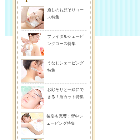
癒しのお顔そりコー
ス特集
ブライダルシェービ
ングコース特集
うなじシェービング
特集
お顔そりと一緒にで
きる！眉カット特集
後姿も完璧！背中シ
ェービング特集