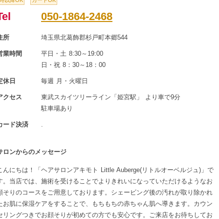
8時以降OK
カードOK
Tel
050-1864-2468
住所
埼玉県北葛飾郡杉戸町本郷544
営業時間
平日・土 8:30～19:00
日・祝 8：30～18：00
定休日
毎週 月・火曜日
アクセス
東武スカイツリーライン「姫宮駅」 より車で9分
駐車場あり
カード決済
.
サロンからのメッセージ
こんにちは！「ヘアサロンアキモト Little Auberge(リトルオーベルジュ)」で
す。当店では、施術を受けることでよりきれいになっていただけるようなお
顔そりのコースをご用意しております。シェービング後の汚れが取り除かれ
たお肌に保湿ケアをすることで、もちもちの赤ちゃん肌へ導きます。カウン
セリングつきでお顔そりが初めての方でも安心です。ご来店をお待ちしてお